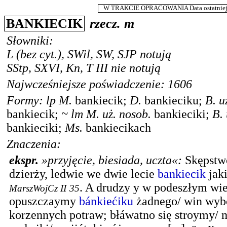
W TRAKCIE OPRACOWANIA Data ostatniej m
BANKIECIK
rzecz.
m
Słowniki:
L
(bez cyt.),
SWil
,
SW
,
SJP
notują
SStp
,
SXVI
,
Kn
,
T III
nie notują
Najwcześniejsze poświadczenie: 1606
Formy:
lp
M.
bankiecik
;
D.
bankieciku
;
B.
u
bankiecik
;
~
lm
M.
uż. nosob.
bankieciki
;
B.
bankieciki
;
Ms.
bankiecikach
Znaczenia:
ekspr.
»przyjęcie, biesiada, uczta«
:
Skępstwo
dzierży, ledwie we dwie lecie
bankiecik
jaki
.
A drudzy y w podeszłym wi
MarszWojCz II
35
opuszczaymy
bánkiećiku
żadnego/ win wyb
korzennych potraw; błáwatno się stroymy/ 