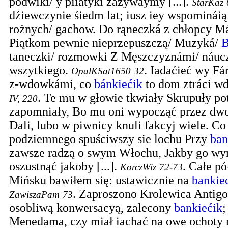
podwiki/ y piiátyki záżywaymy [...].
StarKaz
dźiewczynie śiedm lat; iusz iey wspominá
rożnych/ gachow. Do rąneczká z chłopcy Má
Piątkom pewnie nieprzepuszczą/ Muzyká/
B
taneczki/ rozmowki Z Męszczyznámi/ náuc
wszytkiego.
.
Iadaćieć wy Fá
OpalKSat1650
32
z-wdowkámi, co
bánkiećik
to dom ztráci w
.
Te mu w głowie tkwiały Skrupuły poty
IV, 220
zapomniały, Bo mu oni wypocząć przez dwoj
Dali, lubo w piwnicy knuli fakcyj wiele. Co
podziemnego spuściwszy sie lochu Przy
ban
zawsze radzą o swym Włochu, Jakby go wy
oszustnąć jakoby [...].
.
Całe pó
KorczWiz
72-73
Mińsku bawiłem się: ustawicznie na
bankie
.
Zaproszono Krolewica Antigon
ZawiszaPam
73
osobliwą konwersacyą, zalecony
bankiećik
;
Menedama, czy miał iachać na owe ochoty