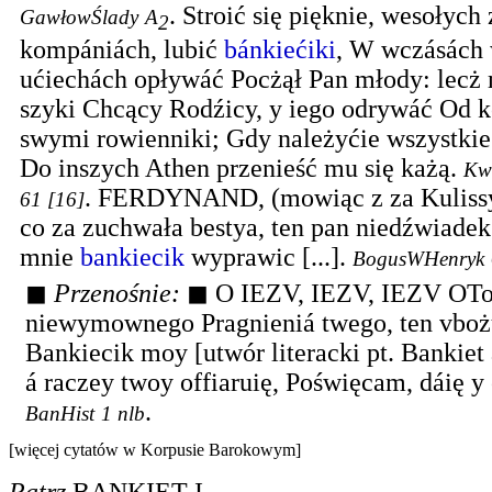
.
Stroić się pięknie, wesołyc
GawłowŚlady
A
2
kompániách, lubić
bánkiećiki
, W wczásách
ućiechách opływáć Pocżął Pan młody: lecż
szyki Chcący Rodźicy, y iego odrywáć Od 
swymi rowienniki; Gdy należyćie wszystkie
Do inszych Athen przenieść mu się każą.
Kw
.
FERDYNAND, (mowiąc z za Kulissy.
61 [16]
co za zuchwała bestya, ten pan niedźwiadek?
mnie
bankiecik
wyprawic [...].
BogusWHenryk
◼
Przenośnie:
◼
O IEZV, IEZV, IEZV OTo,
niewymownego Pragnieniá twego, ten vbo
Bankiecik moy [utwór literacki pt. Bankiet a
á raczey twoy offiaruię, Poświęcam, dáię y o
.
BanHist
1 nlb
[więcej cytatów w Korpusie Barokowym]
Patrz
BANKIET I
.