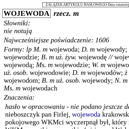
ZALĄŻEK ARTYKUŁU HASŁOWEGO Data ostatniej m
WOJEWODA
rzecz.
m
Słowniki:
nie notują
Najwcześniejsze poświadczenie: 1606
Formy:
lp
M.
m
wojewoda
;
D.
m
wojewody
;
wojewodzie
;
B.
m
uż. żyw.
wojewodę
//
woje
wojewodą
;
Ms.
m
wojewodzie
;
W.
m
wojewo
uż. osob.
wojewodowie
;
D.
m
wojewodów
;
ż
wojewodom
;
B.
m
uż. osob.
wojewody
;
N.
m
Ms.
m
wojewodach
Znaczenia:
hasło w opracowaniu - nie podano jeszcze de
nieboszczyk pan Firlej,
wojewoda
krakowski
pokojowego WKMci wyczerpnął był, który i 