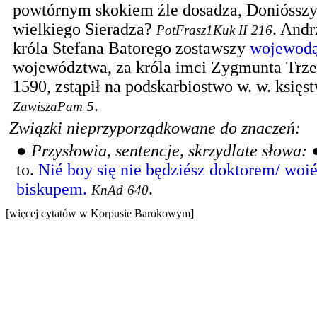
powtórnym skokiem źle dosadza, Donióssz
wielkiego Sieradza?
.
Andr
PotFrasz1Kuk II
216
króla Stefana Batorego zostawszy
wojewod
województwa, za króla imci Zygmunta Trze
1590, zstąpił na podskarbiostwo w. w. księstw
.
ZawiszaPam
5
Związki nieprzyporządkowane do znaczeń:
●
Przysłowia, sentencje, skrzydlate słowa:
to.
Nié boy się nie będziész doktorem/ woi
biskupem.
.
KnAd
640
[więcej cytatów w Korpusie Barokowym]