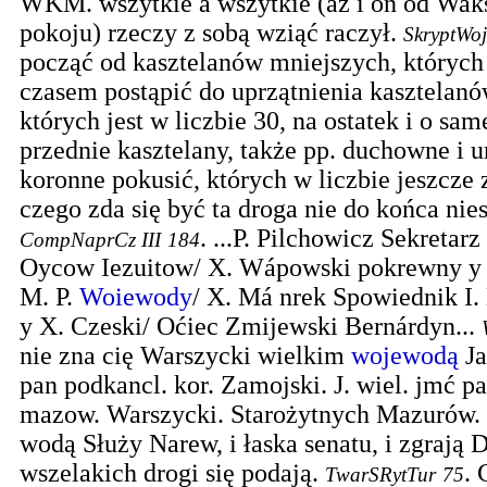
WKM. wszytkie a wszytkie (aż i on od Waks
pokoju) rzeczy z sobą wziąć raczył.
SkryptWoj
począć od kasztelanów mniejszych, których 
czasem postąpić do uprzątnienia kasztelan
których jest w liczbie 30, na ostatek i o sam
przednie kasztelany, także pp. duchowne i u
koronne pokusić, których w liczbie jeszcze 
czego zda się być ta droga nie do końca nie
.
...P. Pilchowicz Sekretarz
CompNaprCz III
184
Oycow Iezuitow/ X. Wápowski pokrewny y 
M. P.
Woiewody
/ X. Má nrek Spowiednik I.
y X. Czeski/ Oćiec Zmijewski Bernárdyn...
nie zna cię Warszycki wielkim
wojewodą
Ja
pan podkancl. kor. Zamojski. J. wiel. jmć p
mazow. Warszycki. Starożytnych Mazurów. 
wodą Służy Narew, i łaska senatu, i zgrają 
wszelakich drogi się podają.
.
TwarSRytTur
75