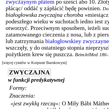
zwycżáynym płátem
po sześci abo 10. Złot
płácąc/ oddáć y zápłácić będę powinien.
Do
białogłowska zwyczajna choroba
»miesiącz
podeszłego wieku w suchotach iedno iest zy
otworzyć. Przeciwnym sposobem, ieżeli su
zatamowanego cieczenia z nosa, lub z pier
lub zatrzymania
białogłowskiey
zwyczayne
wszczęły, y do ostatniego stopnia nieprzys
pożytkiem krew się puszcza.
BeimJelMed
186-
[więcej cytatów w Korpusie Barokowym]
ZWYCZAJNA
w funkcji predykatywnej
Formy:
Znaczenia:
»jest zwykłą rzeczą«
:
O Miły Bábi Mátheo