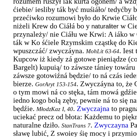
rozumem ruszył iák kurtá ogonem/ á wż
ćiebie/ iesliby ták być muśiáło/ tedyćby 
przećiwko rozumowi było do Krwie Ciáł
niżeli Krew do Ciáłá bo y
w Cie
naturaliter
przynależy/ nie Ciáłu we Krwi: A iáko w
ták w Ko śćiele Rzymskim cząstkę do Ki
wpuszczáć/ zwyczáyna.
.
Iest
MohLit
63-64
Kupcow iż kiedy zá gotowe pieniądze (co
Bargelt) kupuią/ to záwsze tániey towáru d
záwsze gotowiźná będzie/ to ná czás ied
bierze.
.
Zwyczáyna to, że 
GorAryt
153-154
o tym mowi ná co stęka, tám mowá gdźie 
iedno kogo bolą zęby, pewnie ná to się n
będźie.
.
Zwyczajna
to pragną
MłodzKaz
I, 40
uciekać precz od błota: Każdemu to piękn
naturalne dziło.
.
Zwyczayna
Pa
StanTrans
7
sławę lubić, Z swoiey śię mocy i przymio