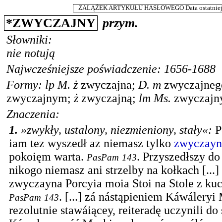
ZALĄŻEK ARTYKUŁU HASŁOWEGO Data ostatniej m
*
ZWYCZAJNY
przym.
Słowniki:
nie notują
Najwcześniejsze poświadczenie: 1656-1688
Formy:
lp
M.
ż
zwyczajna
;
D.
m
zwyczajneg
zwyczajnym
;
ż
zwyczajną
;
lm
Ms.
zwyczajn
Znaczenia:
1.
»zwykły, ustalony, niezmieniony, stały«
:
P
iam tez wyszedł az niemasz tylko
zwyczayn
pokoięm warta.
.
Przyszedłszy d
PasPam
143
nikogo niemasz ani strzelby na kołkach [...]
zwyczayna Porcyia moia Stoi na Stole z kuc
.
[...] zá nástąpieniem Káwálery
PasPam
143
rezolutnie stawáiącey, reiteradę uczynili d