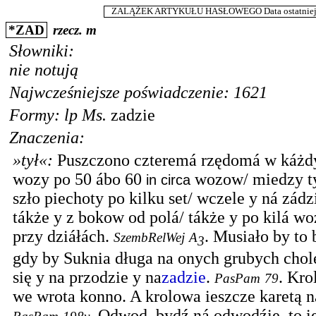
ZALĄŻEK ARTYKUŁU HASŁOWEGO Data ostatniej m
*
ZAD
rzecz.
m
Słowniki:
nie notują
Najwcześniejsze poświadczenie: 1621
Formy:
lp
Ms.
zadzie
Znaczenia:
»tył«
:
Puszczono czteremá rzędomá w káż
wozy po 50 ábo 60
wozow/ miedzy t
in circa
szło piechoty po kilku set/ wczele y ná zádz
tákże y z bokow od polá/ tákże y po kilá 
przy dziáłách.
.
Musiało by to 
SzembRelWej
A
3
gdy by Suknia długa na onych grubych chol
się y na przodzie y na
zadzie
.
.
Krol
PasPam
79
we wrota konno. A krolowa ieszcze karetą 
.
Odwod. bydź ná odwodźie, to ie