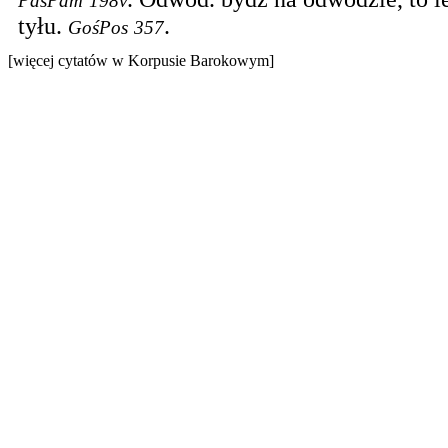
PasPam
198v
tyłu.
.
GośPos
357
[więcej cytatów w Korpusie Barokowym]