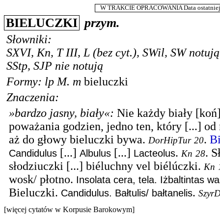
W TRAKCIE OPRACOWANIA Data ostatniej m
BIELUCZKI
przym.
Słowniki:
SXVI
,
Kn
,
T III
,
L
(bez cyt.),
SWil
,
SW
notują
SStp
,
SJP
nie notują
Formy:
lp
M.
m
bieluczki
Znaczenia:
»bardzo jasny, biały«
:
Nie każdy biały [koń
poważania godzien, jedno ten, który [...] o
aż do głowy bieluczki bywa.
.
Bi
DorHipTur
20
[...]
[...]
.
.
S
Candidulus
Albulus
Lacteolus
Kn
28
słodziuczki [...] biéluchny vel biélúczki.
Kn
wosk/ płotno.
Insolata cera, tela. Iżbaltintas 
Bieluczki.
.
Candidulus. Bałtulis/ bałtanelis
SzyrD
[więcej cytatów w Korpusie Barokowym]