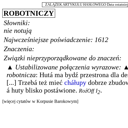
ZALĄŻEK ARTYKUŁU HASŁOWEGO Data ostatniej m
ROBOTNICZY
Słowniki:
nie notują
Najwcześniejsze poświadczenie: 1612
Znaczenia:
Związki nieprzyporządkowane do znaczeń:
▲
Ustabilizowane połączenia wyrazowe:
robotnicza
:
Hutá ma bydź przestrona dla de
[...] Trzebá też mieć
cháłupy
dobrze zbudo
á huty blisko postáwione.
.
RoźOff
I
2
[więcej cytatów w Korpusie Barokowym]