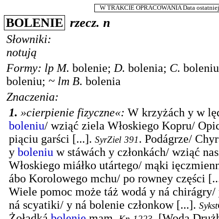
W TRAKCIE OPRACOWANIA Data ostatniej m
BOLENIE
rzecz.
n
Słowniki:
notują
Formy:
lp
M.
bolenie
;
D.
bolenia
;
C.
boleniu
boleniu
;
~
lm
B.
bolenia
Znaczenia:
1.
»cierpienie fizyczne«
:
W krzyżách y w lę
boleniu
/ wziąć ziela Włoskiego Kopru/ Opic
piąciu garści [...].
.
Podágrze/ Chyr
SyrZiel
391
y
boleniu
w stáwách y członkách/ wziąć nas
Włoskiego miáłko utártego/ mąki ięczmienn
ábo Korolowego mchu/ po rowney części [...
Wiele pomoc może táż wodá y ná chirágry/ 
ná scyatiki/ y ná bolenie członkow [...].
Sykst
Żołądká
bolęnie
mam.
.
[Woda Druż
Kn
1223