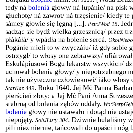
tedy ná
boleniá
głowy/ ná łupánie/ na pisk 
głuchotę/ ná zawrot/ ná trzęsienie/ kiedy te
sámey głowie się lęgną [...].
.
Jed
PetrJWod
15
sądząc się bydź wielką grzesznicą/ przez tr
płákáłá/ y wpádła na bolenie sercá.
OkolNiebo
Pogánie mieli to w zwyczáiu/ iż gdy sobie 
ostrzygł/ to włosy one zebrawszy/ ofiárował
Eskulápiusowi Bogu lekarstw wszytkich/ dz
uchował bolenia głowy/ y niepotrzebnego m
tak nie użyteczne człowiekowi/ iáko włosy 
.
Roku 1640. Jej Mć Panna Barba
StarKaz
449
pierścień złoty; a Jej Mć Pani Anna Strzesz
srebrną od bolenia zębów oddały.
WotSierpGę
bolenie
głowy nie ustawało i dotąd nie ustaj
niepojęty.
.
Dziwnie hulaliśmy we
SobJListy
304
pili niezmiernie, tańcowali do upaści i nóg bo