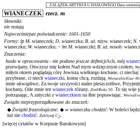
ZALĄŻEK ARTYKUŁU HASŁOWEGO Data ostatniej m
WIANECZEK
rzecz.
m
Słowniki:
nie notują
Najwcześniejsze poświadczenie: 1601-1650
Formy:
lp
M.
wianeczek
;
D.
wianeczka
;
B.
uż. nżyw.
wianeczek
;
N.
wianeczku
;
W.
wianeczku
;
~
lm
M.
wianeczki
;
B.
uż. nosob.
wianecz
Znaczenia:
hasło w opracowaniu - nie podano jeszcze definicji
Ach, mój
wiane
przewijany, Otoczysz mię kołem Nad mym wdzięcznym czołem.
Wy
miłym okiem poglądają córy Jowisza wielkiego kochane, ci niechaj
przybrane, ci niech
wianeczki
, komu chcą, rozdają.
WieszczSielGur
40
mnie ukwapliwe, Za twoje szczyrości nader pieszczotliwe, Przyjmiż
kochany, Ode mnie ten
wianeczek
różany.
.
To się wije 
ZimSRoks
50
potrząsając, A zatyczki z
wianeczkiem
na łbie poprawiając.
WierszFo
Związki nieprzyporządkowane do znaczeń:
◆
Związki frazeologiczne:
◆
w wianeczku chodzić
:
W boleści będz
iuż nie
chodzić
.
.
ŻabSymf
C
2
[więcej cytatów w Korpusie Barokowym]