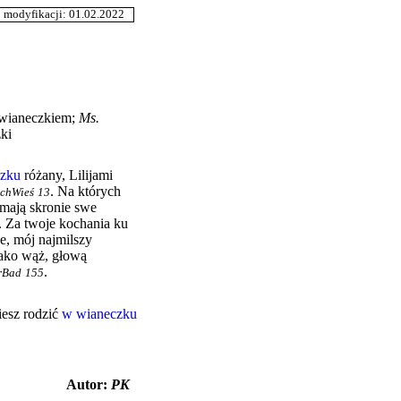
odyfikacji: 01.02.2022
wianeczkiem
;
Ms.
ki
czku
różany, Lilijami
.
Na których
chWieś
13
 mają skronie swe
.
Za twoje kochania ku
e, mój najmilszy
jako wąż, głową
.
rBad
155
iesz rodzić
w wianeczku
Autor:
PK