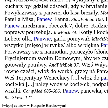
kucharz był gdzieś odszedł, gdy w brytfanie
Powyłaziwszy z panwie, do lasa bieżały.
Mor
Patella Misa,
Panew
, Fanna.
.
B
SłowPolŁac
100
Panew
miedziana, obeczek 7, dobre. Kadzie
poprawy potrzebują.
.
Kotły i koci
InwPuck
74
Lebete olla,
Panwie
, garki pomywał.
MłodzK
wszytko [mięso] w rynkę/ albo w piękną
Pa
Porwawszy sie z namiotku, poruczyło [słoń
Frycigiernom swoim Domowym, áby we czt
gotowały potráwy.
.
WEś Wáysz
AndPiekBoh
37
rowne części, włoż do worká, grzey ná Panw
Weś Terpentyny Weneckiey [...] włoż do
pa
kociełká [...] naley wody w kociełek, podp
wrzáłá.
.
Panew
, panewka, e
CompMed
685-686
.
BierSłowa
121
[więcej cytatów w Korpusie Barokowym]