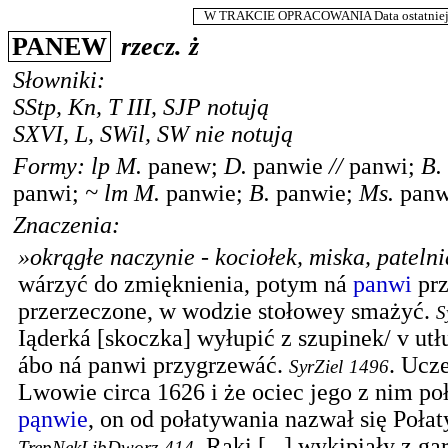
W TRAKCIE OPRACOWANIA Data ostatniej m
PANEW
rzecz.
ż
Słowniki:
SStp
,
Kn
,
T III
,
SJP
notują
SXVI
,
L
,
SWil
,
SW
nie notują
Formy:
lp
M.
panew
;
D.
panwie
//
panwi
;
B.
panwi
;
~
lm
M.
panwie
;
B.
panwie
;
Ms.
panw
Znaczenia:
»okrągłe naczynie - kociołek, miska, pateln
wárzyć do zmięknienia, potym ná
panwi
prz
przerzeczone, w wodzie stołowey smażyć.
S
Iąderká [skoczka] wyłupić z szupinek/ v utłu
ábo ná panwi przygrzewáć.
.
Ucze
SyrZiel
1496
Lwowie circa 1626 i że ociec jego z nim poł
pąnwie
, on od połatywania nazwał się Połat
.
Raki [...] wykipiały z g
TrepNekLibDworz
414