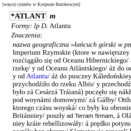
[więcej cytatów w Korpusie Barokowym]
*
ATLANT
m
Formy:
lp
D.
Atlantu
Znaczenia:
nazwa geograficzna
»łańcuch górski w pn
Imperium Rzymskie (ktore w nawiętszey
rozćiągáło się od Oceanu Hibernickiego/ 
rzekę/ y od Oceanu Atlántskiego/ áż do o
y od
Atlantu
/ áż do pusczey Káledońskiey
przychodźiło do rzeku Albis/ y przechodź
było zá Cesárzá Tráianá) poczęło się nák
pod woynámi domowymi/ zá Gálby/ Otthon
ktorego czásu woyská/ co były ku obroni
Británniey/ poszły
, á Ol
ad Terram firmam
niey kráie rebellizowáły: á prędko potym