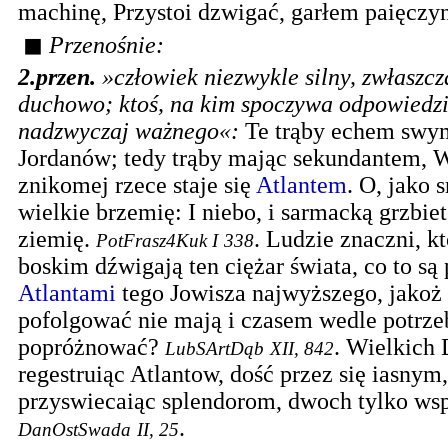
machinę, Przystoi dzwigać, garłem paięczy
◼
Przenośnie:
2.
przen.
»człowiek niezwykle silny, zwłaszcz
duchowo; ktoś, na kim spoczywa odpowiedzi
nadzwyczaj ważnego«
:
Te trąby echem swy
Jordanów; tedy trąby mając sekundantem, 
znikomej rzece staje się
Atlantem
. O, jako s
wielkie brzemię: I niebo, i sarmacką grzbi
ziemię.
.
Ludzie znaczni, k
PotFrasz4Kuk I
338
boskim dźwigają ten ciężar świata, co to s
Atlantami
tego Jowisza najwyższego, jakoż 
pofolgować nie mają i czasem wedle potrze
popróżnować?
.
Wielkich 
LubSArtDąb
XII, 842
regestruiąc Atlantow, dość przez się iasnym,
przyswiecaiąc splendorom, dwoch tylko ws
.
DanOstSwada
II, 25