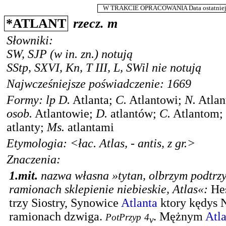
W TRAKCIE OPRACOWANIA Data ostatniej m
*
ATLANT
rzecz.
m
Słowniki:
SW
,
SJP
(w in. zn.) notują
SStp
,
SXVI
,
Kn
,
T III
,
L
,
SWil
nie notują
Najwcześniejsze poświadczenie: 1669
Formy:
lp
D.
Atlanta
;
C.
Atlantowi
;
N.
Atla
osob.
Atlantowie
;
D.
atlantów
;
C.
Atlantom
;
atlanty
;
Ms.
atlantami
Etymologia: <
łac.
Atlas, - antis, z
gr.
>
Znaczenia:
1.
mit.
nazwa własna
»tytan, olbrzym podtrz
ramionach sklepienie niebieskie, Atlas«
:
He
trzy Siostry, Synowice
Atlanta
ktory kędys 
ramionach dzwiga.
.
Mężnym
Atl
PotPrzyp
4
v