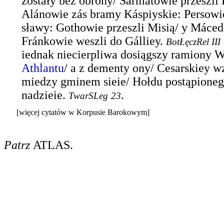
zostáły bez obrony/ Sármatowie przeszli
Alánowie zás bramy Káspiyskie: Persowie
sławy: Gothowie przeszli Misią/ y Máced
Fránkowie weszli do Gálliey.
BotŁęczRel III
iednak niecierpliwa dosiągszy ramiony 
Athlantu
/ a z dementy ony/ Cesarskiey 
miedzy gminem sieie/ Hołdu postąpione
nadzieie.
.
TwarSLeg
23
[więcej cytatów w Korpusie Barokowym]
Patrz
ATLAS
.