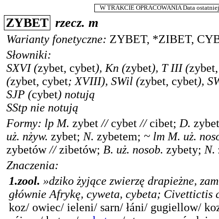
W TRAKCIE OPRACOWANIA Data ostatniej m
ZYBET
rzecz.
m
Warianty fonetyczne:
ZYBET
,
*
ZIBET
,
CY
Słowniki:
SXVI
(
zybet, cybet
),
Kn
(
zybet
),
T III
(
zybet,
(
zybet, cybet
; XVIII),
SWil
(
zybet, cybet
),
S
SJP
(
cybet
) notują
SStp
nie notują
Formy:
lp
M.
zybet
//
cybet
//
cibet
;
D.
zybe
uż. nżyw.
zybet
;
N.
zybetem
;
~
lm
M.
uż. nos
zybetów
//
zibetów
;
B.
uż. nosob.
zybety
;
N.
Znaczenia:
1.
zool.
»dziko żyjące zwierzę drapieżne, zam
głównie Afrykę, cyweta, cybeta; Civettictis 
koz/ owiec/ ieleni/ sarn/ łáni/ gugiellow/ k