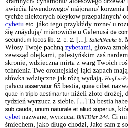
kramnych/ cynámonu/ aloesowego drzewá/ 
kwiećia láwendowego/ májoranu/ korzenia 
tychże niektorych oleykow przepalánych/ o
cybetu
jáko tego przykłády rozne/ u ro
etc.
śię znáydują/ miánowićie u Galenusá
de com
[...].
.
M
secundum locos lib. 2. c. 2.
SzlichNauka
6
Włosy Twoje pachną
zybetami
, głowa zmo
zewsząd olejkami, palestyńskim zaś narde
skronie, wdzięczna mirta z warg Twoich roś
tchnienia Twe orontejskiej łąki zapach mają,
słówka wdzięczne jak różą wydają.
HugLacP
pałacu
65 bestia,
cibet nazwa
asservatur
quae
niżeli złoto drożej,
quae in triplo aestimantur
tydzień wyrzuca z siebie. [...] Ta bestia
habe
, kt
sub cauda, unum naturale et aliud superius
cybet
nazwane, wyrzuca.
.
Ci mi
BillTDiar
244
śmiechem, jako długo chodzi, Jako sam z s