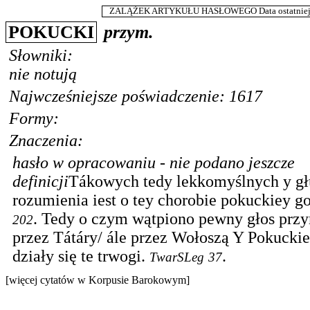
ZALĄŻEK ARTYKUŁU HASŁOWEGO Data ostatniej m
POKUCKI
przym.
Słowniki:
nie notują
Najwcześniejsze poświadczenie: 1617
Formy:
Znaczenia:
hasło w opracowaniu - nie podano jeszcze
definicji
Tákowych tedy lekkomyślnych y gł
rozumienia iest o tey chorobie pokuckiey g
.
Tedy o czym wątpiono pewny głos przyn
202
przez Tátáry/ ále przez Wołoszą Y Pokuckie
działy się te trwogi.
.
TwarSLeg
37
[więcej cytatów w Korpusie Barokowym]