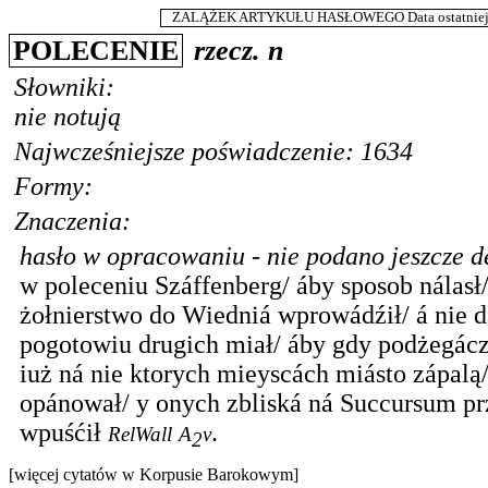
ZALĄŻEK ARTYKUŁU HASŁOWEGO Data ostatniej m
POLECENIE
rzecz.
n
Słowniki:
nie notują
Najwcześniejsze poświadczenie: 1634
Formy:
Znaczenia:
hasło w opracowaniu - nie podano jeszcze de
w poleceniu Száffenberg/ áby sposob nálasł
żołnierstwo do Wiedniá wprowádźił/ á nie 
pogotowiu drugich miał/ áby gdy podżegác
iuż ná nie ktorych mieyscách miásto zápalą
opánował/ y onych zbliská ná Succursum p
wpuśćił
.
RelWall
A
v
2
[więcej cytatów w Korpusie Barokowym]