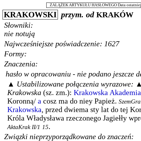
ZALĄŻEK ARTYKUŁU HASŁOWEGO Data ostatniej m
KRAKOWSKI
przym. od
KRAKÓW
Słowniki:
nie notują
Najwcześniejsze poświadczenie: 1627
Formy:
Znaczenia:
hasło w opracowaniu - nie podano jeszcze de
▲
Ustabilizowane połączenia wyrazowe:
Krakowska
(
sz. zm.
):
Krakowska
Akademia
Koronną/
a
cosz ma do niey Papież.
SzemGra
Krakowska
, przed dwiema sty lat do tej Ko
Króla Władysława rzeczonego Jagiełły wp
.
AktaKrak II/1
15
Związki nieprzyporządkowane do znaczeń: