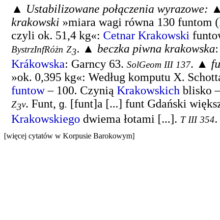
▲
Ustabilizowane połączenia wyrazowe:
krakowski
»miara wagi równa 130 funtom 
czyli ok. 51,4 kg«:
Cetnar Krakowski
funto
. ▲
beczka piwna krakowska
BystrzInfRóżn
Z
3
Krákowska
: Garncy 63.
. ▲
f
SolGeom III
137
»ok. 0,395 kg«:
Według komputu X. Schott
funtow
– 100. Czynią
Krakowskich
blisko 
.
Funt,
[funt]a [...] funt Gdański więks
g.
Z
v
3
Krakowskiego
dwiema łotami [...].
.
T III
354
[więcej cytatów w Korpusie Barokowym]