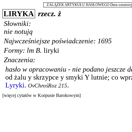
ZALĄŻEK ARTYKUŁU HASŁOWEGO Data ostatniej m
LIRYKA
rzecz.
ż
Słowniki:
nie notują
Najwcześniejsze poświadczenie: 1695
Formy:
lm
B.
liryki
Znaczenia:
hasło w opracowaniu - nie podano jeszcze de
od żalu y skrzypce y smyki Y lutnie; co wpr
Lyryki
.
.
OvChrośRoz
215
[więcej cytatów w Korpusie Barokowym]