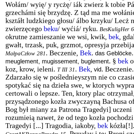
Wołám/ wyię/ y rycżę/ iák zwierz k tobie Pá
grzechámi się brzydzę. Z tąd ma me wołáni
ksztáłt ludzkiego głosu/ álbo krzyku/ Lecż n
zwierzęcego
beku
/ wyćiá/ ryku.
BesKuligHer
6
okrutne zamieszanie we wsi, kwik,
bek
, gda
gwałt, trzask, puk, grzmot, opresyja przebija
.
Beczenie,
Bek
.
das Geblöcke
MałpaCzłow
281
. §
bek
o
meuglement, mugissement, buglement
koz, krow, ieleni.
.
Bek
,
. Beczenie.
vid
T III
31
Zdarzało się w poślednieyszym nie co czas
spotykać się na dzieła swe, w ktorych wypr
certowali o lepsze. Ten, ktory plac otrzymał
przysądzonego kozła zwyczayną Bachusa ofi
Bog był miany za Patrona Tragedyi] uczeni 
rozumieią nawet, że od tego kozła pochodz
Tragedyi [...] Tragodia, iakoby,
bek
kózła[!]
.
Przyday i te: Broni s