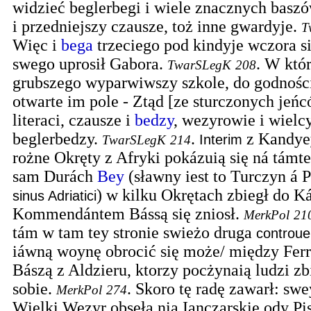
widzieć beglerbegi i wiele znacznych baszó
i przedniejszy czausze, toż inne gwardyje.
T
Więc i
bega
trzeciego pod kindyje wczora s
swego uprosił Gabora.
.
W któr
TwarSLegK
208
grubszego wyparwiwszy szkole, do godnośc
otwarte im pole - Ztąd [ze sturczonych jeńc
literaci, czausze i
bedzy
, wezyrowie i wielcy
beglerbedzy.
.
z Kandye
Interim
TwarSLegK
214
rożne Okręty z Afryki pokázuią się ná támte
sam Durách
Bey
(sławny iest to Turczyn á P
) w kilku Okrętach zbiegł do Ká
sinus Adriatici
Kommendántem Bássą się zniosł.
MerkPol
21
tám w tam tey stronie swieżo druga
controue
iáwną woynę obrocić się może/ między Fer
Bászą z Aldzieru, ktorzy pocżynaią ludzi z
sobie.
.
Skoro tę radę zawarł: sw
MerkPol
274
Wielki Wezyr obseła nią Ianczarskie ody Pi