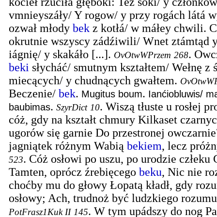
koćieł rzućiłá głęboki: Też soki/ y członkow
vmnieyszáły/ Y rogow/ y przy rogách látá w
ozwał młody
bek
z kotłá/ w máłey chwili. 
okrutnie wszyscy zádźiwili/ Wnet ztámtąd 
iágnię/ y skakáło [...].
.
Owcz
OvOtwWPrzem
268
beki
słycháć/ smutnym kształtem/ Wełnę z ś
miecących/ y chudnących gwałtem.
OvOtwWP
Beczenie/
bek
.
.
Mugitus boum
Ianćiobluwis/ 
.
.
Wiszą tłuste u rosłej p
baubimas
SzyrDict
10
cóż, gdy na kształt chmury Kilkaset czarnyc
ugorów się garnie Do przestronej owczarni
jagniątek różnym Wabią
bekiem
, lecz pró
.
Cóż osłowi po uszu, po urodzie człeku
523
Tamten, oprócz źrebięcego
beku
, Nic nie ro
choćby mu do głowy Łopatą kładł, gdy roz
osłowy; Ach, trudnoż być ludzkiego rozum
.
W tym upádszy do nog P
PotFrasz1Kuk II
145