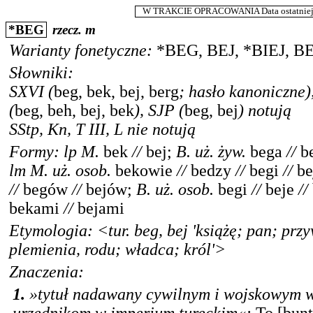
W TRAKCIE OPRACOWANIA Data ostatniej m
*
BEG
rzecz.
m
Warianty fonetyczne:
*
BEG
,
BEJ
,
*
BIEJ
,
BE
Słowniki:
SXVI
(
beg, bek, bej, berg
; hasło kanoniczne)
(
beg, beh, bej, bek
),
SJP
(
beg, bej
) notują
SStp
,
Kn
,
T III
,
L
nie notują
Formy:
lp
M.
bek
//
bej
;
B.
uż. żyw.
bega
//
b
lm
M.
uż. osob.
bekowie
//
bedzy
//
begi
//
be
//
begów
//
bejów
;
B.
uż. osob.
begi
//
beje
//
bekami
//
bejami
Etymologia: <
tur.
beg, bej 'książę; pan; prz
plemienia, rodu; władca; król'>
Znaczenia:
1.
»tytuł nadawany cywilnym i wojskowym 