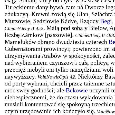
Gaga Sołtan, ktory od Oyca w Zástaw Cesa
Tureckiemu dany bywá, tam ná Dworze iego
edukacyą. Krewni zowią się Ulan, Szlachta 
Murzowie, Sędziowie Kádye, Rządcy
Begi
,
.
Máią pod sobą y Bieiow, A
ChmielAteny II
452
liczbę Zámkow [paszowie].
ChmielAteny II
488
Mameluków obrano dwudziestu czterech
B
Gubernatorami prowincyi; powierzono im st
utrzymywania Arabów w spokoyności, zale
nad wybieraniem czynszow i całą policyą 
przecięż niebyli oni tylko narzędziami wol
naywyższey.
.
Niektórzy Bas
VolnNowicOpis
42
od porty wybrani, chcieli przez taiemne szt
moc swey godności; ale
Bekowie
uczynili te
niebespiecznemi, że do czasu wylądowania
musieli kontentować się spokoyną trzechlet
czym urzędowanie ich kończyło się.
VolnNow