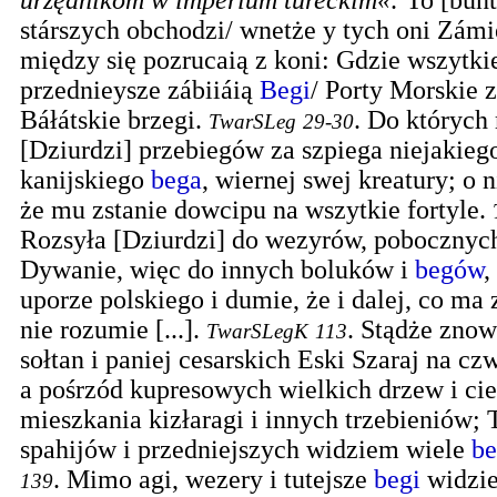
urzędnikom w imperium tureckim«
:
To [bun
stárszych obchodzi/ wnetże y tych oni Zám
między się pozrucaią z koni: Gdzie wszytkie
przednieysze zábiiáią
Begi
/ Porty Morskie z
Báłátskie brzegi.
.
Do których 
TwarSLeg
29-30
[Dziurdzi] przebiegów za szpiega niejakieg
kanijskiego
bega
, wiernej swej kreatury; o 
że mu zstanie dowcipu na wszytkie fortyle.
Rozsyła [Dziurdzi] do wezyrów, pobocznyc
Dywanie, więc do innych boluków i
begów
,
uporze polskiego i dumie, że i dalej, co ma 
nie rozumie [...].
.
Stądże znow
TwarSLegK
113
sołtan i paniej cesarskich Eski Szaraj na czw
a pośrzód kupresowych wielkich drzew i ci
mieszkania kizłaragi i innych trzebieniów; 
spahijów i przedniejszych widziem wiele
b
.
Mimo agi, wezery i tutejsze
begi
widzie
139