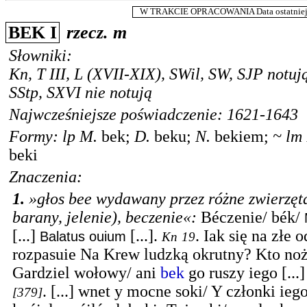
W TRAKCIE OPRACOWANIA Data ostatniej m
BEK I
rzecz.
m
Słowniki:
Kn
,
T III
,
L
(XVII-XIX),
SWil
,
SW
,
SJP
notuj
SStp
,
SXVI
nie notują
Najwcześniejsze poświadczenie: 1621-1643
Formy:
lp
M.
bek
;
D.
beku
;
N.
bekiem
;
~
lm
beki
Znaczenia:
1.
»głos bee wydawany przez różne zwierzęt
barany, jelenie), beczenie«
:
Béczenie/ bék/
[...]
[...].
.
Iak się na złe 
Balatus ouium
Kn
19
rozpasuie Na Krew ludzką okrutny? Kto no
Gardziel wołowy/ ani
bek
go ruszy iego [...]
.
[...] wnet y mocne soki/ Y członki ieg
[379]