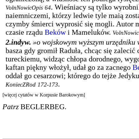
.
Wieśniacy są tylko wyrobn
VolnNowicOpis
64
naiemniczemi, którzy ledwie tyle maią zost
czymby śmierci wyprosić się mogli. Autor 
czasie rządu
Beków
i Mameluków.
VolnNowic
2.
indyw.
»o wojskowym wyższym urzędniku 
basza gdy gromił Raduła, chcąc się zalecić
tureckiemu, widząc chłopa dorodnego, wyg
kaftan piękny włożył, udał go za zacnego
B
oddał go cesarzowi; którego do tejże Jedyku
.
KoniecZRod
172-173
[więcej cytatów w Korpusie Barokowym]
Patrz
BEGLERBEG
.