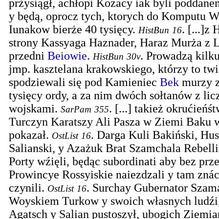
prżysiągł, achłopi Kozacy iak byli poddane
y będą, oprocz tych, ktorych do Komputu
Iunakow bierże 40 tysięcy.
.
[...]z
HistBun
16
strony Kassyaga Haznader, Haraz Murża z 
przedni
Beiowie
.
.
Prowadzą kilk
HistBun
30v
jmp. kasztelana krakowskiego, którzy to twie
spodziewali się pod Kamieniec
Bek
murzy z
tysięcy ordy, a za nim dwóch sołtanów z lic
wojskami.
.
[...] takież okrućień
SarPam
355
Turczyn Karatszy Ali Pasza w Ziemi Baku 
pokazał.
.
Darga Kuli Bakiński, Hu
OstList
16
Salianski, y Azażuk Brat Szamchala Rebelli
Porty wźięli, będąc subordinati aby bez prz
Prowincye Rossyiskie naiezdzali y tam zná
czynili.
.
Surchay Gubernator Szama
OstList
16
Woyskiem Turkow y swoich własnych ludźi,
Agatsch y Salian pustoszył, ubogich Ziemi