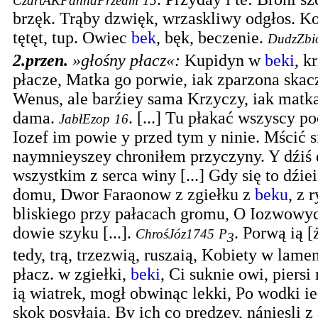
CzartAKPannaPrzedm
15
brzęk. Trąby dzwięk, wrzaskliwy odgłos. Koni
tętęt, tup. Owiec
bek
, bęk, beczenie.
DudzZbi
2.
przen.
»głośny płacz«
:
Kupidyn w
beki
, k
płacze, Matka go porwie, iak zparzona skacz
Wenus, ale barźiey sama Krzyczy, iak matka
dama.
.
[...] Tu płakać wszyscy poc
JabłEzop
16
Iozef im powie y przed tym y ninie. Mścić s
naymnieyszey chroniłem przyczyny. Y dźiś 
wszystkim z serca winy [...] Gdy się to dźie
domu, Dwor Faraonow z zgiełku z
beku
, z 
bliskiego przy pałacach gromu, O Iozwowyc
dowie szyku [...].
.
Porwą ią [
ChrośJóz1745
P
3
tedy, trą, trzezwią, ruszaią, Kobiety w lame
płacz. w zgiełki,
beki
, Ci suknie owi, piersi
ią wiatrek, mogł obwinąc lekki, Po wodki i
skok posyłaią, By ich co prędzey, nániesli z 