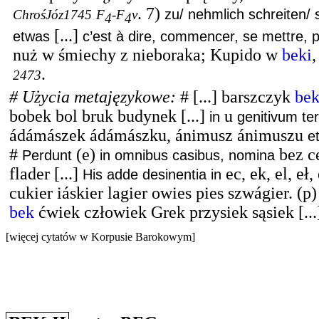
.
7)
zu/ nehmlich schreiten/
ChrośJóz1745
F
-F
v
4
4
[...]
etwas
c’est à dire, commencer, se mettre, 
nuż w śmiechy z nieboraka; Kupido w
beki
,
.
2473
# Użycia metajęzykowe:
#
[...] barszczyk
be
bobek bol bruk budynek [...]
u
in
genitivum te
ádámászek ádámászku, ánimusz ánimuszu
e
#
(e)
bez ce
Perdunt
in omnibus casibus, nomina
flader [...]
ec, ek, el, eł,
His adde desinentia in
cukier iáskier lagier owies pies szwágier. (p
bek
ćwiek człowiek Grek przysiek sąsiek [...
[więcej cytatów w Korpusie Barokowym]