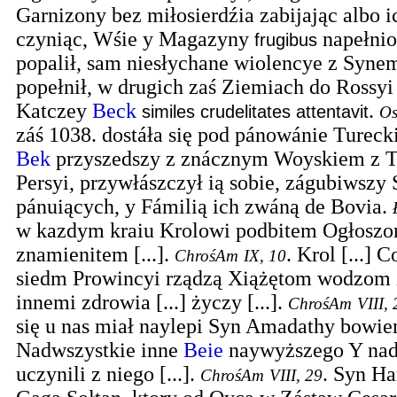
Garnizony bez miłosierdźia zabijając albo 
czyniąc, Wśie y Magazyny
napełnio
frugibus
popalił, sam niesłychane wiolencye z Syn
popełnił, w drugich zaś Ziemiach do Rossyi
Katczey
Beck
.
similes crudelitates attentavit
Os
záś 1038. dostáła się pod pánowánie Tureck
Bek
przyszedszy z znácznym Woyskiem z T
Persyi, przywłászczył ią sobie, zágubiwszy
pánuiących, y Fámilią ich zwáną de Bovia.
w kazdym kraiu Krolowi podbitem Ogłoszo
znamienitem [...].
.
Krol [...] 
ChrośAm
IX, 10
siedm Prowincyi rządzą Xiążętom wodzom
innemi zdrowia [...] życzy [...].
ChrośAm
VIII, 
się u nas miał naylepi Syn Amadathy bowi
Nadwszystkie inne
Beie
naywyższego Y nad
uczynili z niego [...].
.
Syn Ha
ChrośAm
VIII, 29