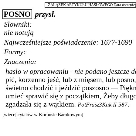
ZALĄŻEK ARTYKUŁU HASŁOWEGO Data ostatniej m
POSNO
przysł.
Słowniki:
nie notują
Najwcześniejsze poświadczenie: 1677-1690
Formy:
Znaczenia:
hasło w opracowaniu - nie podano jeszcze de
pić, korzenno jeść, lub z mięsem, lub posno
świetno chodzić i jeździć poszosno — Piękn
umieć sprawić się z początkiem, Żeby dług
zgadzała się z wątkiem.
.
PotFrasz3Kuk II
587
[więcej cytatów w Korpusie Barokowym]