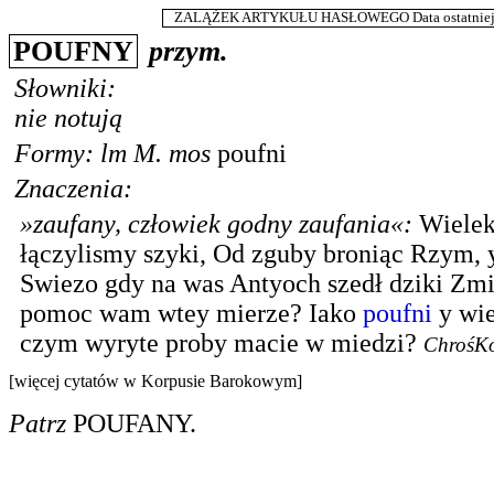
ZALĄŻEK ARTYKUŁU HASŁOWEGO Data ostatniej m
POUFNY
przym.
Słowniki:
nie notują
Formy:
lm
M.
mos
poufni
Znaczenia:
»zaufany, człowiek godny zaufania«
:
Wiele
łączylismy szyki, Od zguby broniąc Rzym, y
Swiezo gdy na was Antyoch szedł dziki Zm
pomoc wam wtey mierze? Iako
poufni
y wie
czym wyryte proby macie w miedzi?
ChrośK
[więcej cytatów w Korpusie Barokowym]
Patrz
POUFANY
.