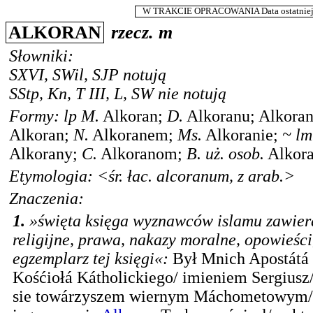
W TRAKCIE OPRACOWANIA Data ostatniej m
ALKORAN
rzecz.
m
Słowniki:
SXVI
,
SWil
,
SJP
notują
SStp
,
Kn
,
T III
,
L
,
SW
nie notują
Formy:
lp
M.
Alkoran
;
D.
Alkoranu
;
Alkora
Alkoran
;
N.
Alkoranem
;
Ms.
Alkoranie
;
~
lm
Alkorany
;
C.
Alkoranom
;
B.
uż. osob.
Alkor
Etymologia: <
śr. łac.
alcoranum, z
arab.
>
Znaczenia:
1.
»święta księga wyznawców islamu zawier
religijne, prawa, nakazy moralne, opowieści
egzemplarz tej księgi«
:
Był Mnich Apostátá 
Kośćiołá Kátholickiego/ imieniem Sergiusz/
sie towárzyszem wiernym Máchometowym/ 