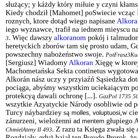
służący; y káżdy który miłuie y czyni kłam
Kiedy chodził [Mahomet] poSwiecie vcząc 
roznych, ktore dotąd wiego napisane
Alkora
iego wyznawce, trafił na iednem mieyscu na
.
Więc dawszy
alkoranom
pokój i talmudo
3
heretyckich zborów tam się prosto udam, G
powszechny nabożeństwo swoje.
PotFrasz3Kuk
[Sergiusz] Wiadomy
Alkoran
Xięgę w ktore
Machometańska Sekta continetus wygotowa
Alkorán nász uczy y przyiaźń Sąsiedzka do
pociąga, abyśmy wszystkim uciekaiącym po
protekcyą dawali ochronę [...].
GazPol
1735
5
wszytkie Azyatyckie Národy osobliwie od p
Turcy náybardziey są
,w ci
molles, voluptuosi
zánurzeni, wielożenni
głupiego A
ad mentem
.
Z razu ta Księga zwała się
ChmielAteny II
493
Rozdziały, gdyż baiał ten Pseudo Prorok, ż