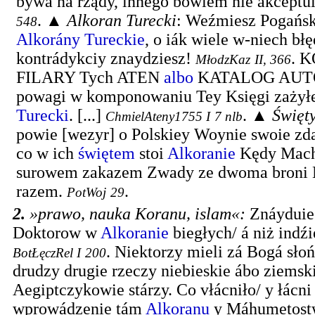
bywa na rządy, innego bowiem nie akceptui
. ▲
Alkoran Turecki
:
Weźmiesz Pogański
548
Alkorány Tureckie
, o iák wiele w-niech bł
kontrádykciy znaydziesz!
.
K
MłodzKaz
II, 366
FILARY Tych ATEN
albo
KATALOG AUTO
powagi w komponowaniu Tey Księgi zażyłe
Turecki
. [...]
. ▲
Święt
ChmielAteny1755 I
7 nlb
powie [wezyr] o Polskiey Woynie swoie zd
co w ich
świętem
stoi
Alkoranie
Kędy Mach
surowem zakazem Zwady ze dwoma broni N
razem.
.
PotWoj
29
2.
»prawo, nauka Koranu, islam«
:
Znáyduie
Doktorow w
Alkoranie
biegłych/ á niż indź
.
Niektorzy mieli zá Bogá słoń
BotŁęczRel I
200
drudzy drugie rzeczy niebieskie ábo ziemski
Aegiptczykowie stárzy. Co vłácniło/ y łácni
wprowádzenie tám
Alkoranu
y Máhumetost