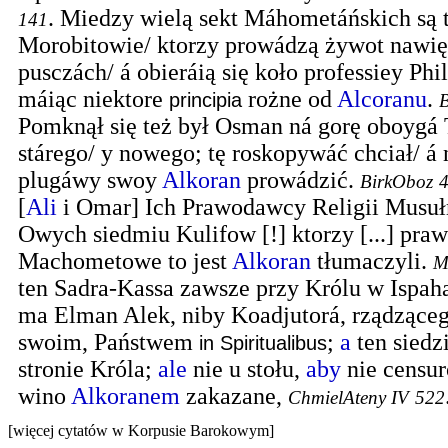
.
Miedzy wielą sekt Máhometáńskich są 
141
Morobitowie/ ktorzy prowádzą żywot nawię
pusczách/ á obieráią się koło professiey Phil
máiąc niektore
rożne od
Alcoranu
.
principia
B
Pomknął się też był Osman ná gorę oboygá 
stárego/ y nowego; tę roskopywáć chciał/ á 
plugáwy swoy
Alkoran
prowádzić.
BirkOboz
[
Ali
i Omar] Ich Prawodawcy Religii Musuł
Owych siedmiu Kulifow [!] ktorzy [...] pra
Machometowe to jest
Alkoran
tłumaczyli.
M
ten Sadra‑Kassa zawsze przy Królu w Ispaha
ma Elman Alek, niby Koadjutorá, rządzące
swoim, Państwem
;
a
ten siedz
in Spiritualibus
stronie Króla;
ale
nie u stołu,
aby
nie censur
wino
Alkoranem
zakazane,
ChmielAteny IV
522
[więcej cytatów w Korpusie Barokowym]