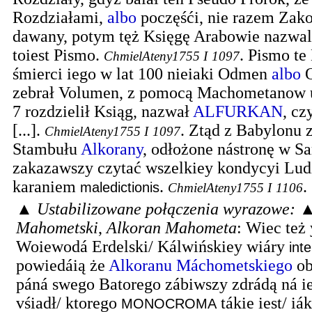
Rozdziałami,
albo
poczęśći, nie razem Za
dawany, potym tęż Księgę Arabowie nazwa
toiest Pismo.
.
Pismo te
ChmielAteny1755 I
1097
śmierci iego w lat 100 nieiaki Odmen
albo
O
zebrał Volumen, z pomocą Machometanow u
7 rozdzielił Ksiąg, nazwał
ALFURKAN
, cz
[...].
.
Ztąd z Babylonu 
ChmielAteny1755 I
1097
Stambułu
Alkorany
, odłożone nástronę w S
zakazawszy czytać wszelkiey kondycyi Lu
karaniem
.
.
maledictionis
ChmielAteny1755 I
1106
▲
Ustabilizowane połączenia wyrazowe:
Mahometski
,
Alkoran Mahometa
:
Wiec też 
Woiewodá Erdelski/ Kálwińskiey wiáry
int
powiedáią że
Alkoranu Máchometskiego
ob
páná swego Batorego zábiwszy zdrádą ná i
vśiadł/ ktorego
tákie iest/ i
MONOCROMA