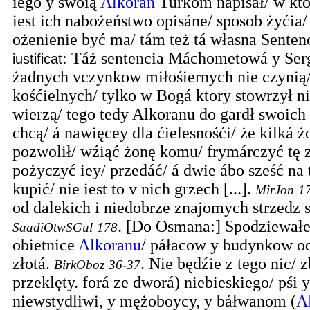
iego y swoią
Alkoran
Turkom nápisał/ w k
iest ich nabożeństwo opisáne/ sposob żyćia/
ożenienie być ma/ tám też tá własna Senten
: Táż sentencia Máchometowá y Serg
iustificat
żadnych vczynkow miłośiernych nie czynią
kośćielnych/ tylko w Bogá ktory stowrzył n
wierzą/ tego tedy Alkoranu do gardł swoich 
chcą/ á nawięcey dla ćielesnośći/ że kilká 
pozwolił/ wźiąć żonę komu/ frymárczyć tę z
pożyczyć iey/ przedáć/ á dwie ábo sześć na
kupić/ nie iest to v nich grzech [...].
MirJon
1
od dalekich i niedobrze znajomych strzedz s
.
[Do Osmana:] Spodziewałe
SaadiOtwSGul
178
obietnice
Alkoranu
/ páłacow y budynkow od
złotá.
.
Nie będźie z tego nic/ 
BirkOboz
36-37
przeklęty. forá ze dworá) niebieskiego/ pśi 
niewstydliwi, y mężoboycy, y báłwanom (
A