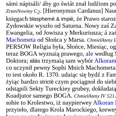
sámi nápisáli/ áby go świát znał ludźiom po
.
[Hieronymus Cardanus] Nau
ZrzenNowiny
C
2
księgach
, że Prawo staro
blasphemè & impiè
Zydowskie wyszło od Saturna. Nowy zaś 
Ewangelia, od Jowisza y Merkuriusza; á za
Machometa
od Słońca y Marsa.
ChmielAteny I
PERSOW Religia była, Słońce, Miesiąc, o
teraz BOGA wyznaią prawego,
ale
według 
Doktora;
trzymaią sam wybór
Alkoran
aliàs
co uczynił pewny Sophi Mnich Machometa
to iest około R. 1370. udaiąc się bydź z Fam
żyiąc bardzo
czym pociągnoł do siebi
strictè
odstąpili Sekty Tureckiey grubey, dokładai
Koadjutor samego BOGA.
ChmielAteny IV
521
sobie to Krolestwo, iż naypierwey
Alkoran
przyieło, dlatego Krola Marockiego, krewn