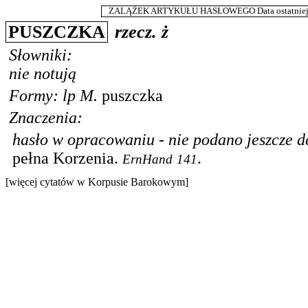
ZALĄŻEK ARTYKUŁU HASŁOWEGO Data ostatniej m
PUSZCZKA
rzecz.
ż
Słowniki:
nie notują
Formy:
lp
M.
puszczka
Znaczenia:
hasło w opracowaniu - nie podano jeszcze de
pełna Korzenia.
.
ErnHand
141
[więcej cytatów w Korpusie Barokowym]