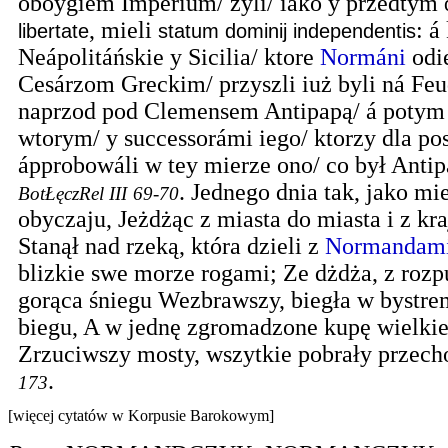
oboygiem Imperium/ żyli/ iáko y przedtym
, mieli
: á
libertate
statum dominij independentis
Neápolitáńskie y Sicilia/ ktore
Normáni
odię
Cesárzom Greckim/ przyszli iuż byli ná Fe
naprzod pod Clemensem Antipapą/ á potym
wtorym/ y successorámi iego/ ktorzy dla po
ápprobowáli w tey mierze ono/ co był Antipap
.
Jednego dnia tak, jako mi
BotŁęczRel III
69-70
obyczaju, Jeżdżąc z miasta do miasta i z kra
Stanął nad rzeką, która dzieli z
Normandam
blizkie swe morze rogami; Ze dżdża, z roz
gorąca śniegu Wezbrawszy, biegła w bystre
biegu, A w jednę zgromadzone kupę wielki
Zrzuciwszy mosty, wszytkie pobrały przech
.
173
[więcej cytatów w Korpusie Barokowym]