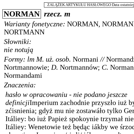
ZALĄŻEK ARTYKUŁU HASŁOWEGO Data ostatniej m
NORMAN
rzecz.
m
Warianty fonetyczne:
NORMAN
,
NORMAN
NORTMANN
Słowniki:
nie notują
Formy:
lm
M.
uż. osob.
Normani
//
Normand
Nortmannowie
;
D.
Nortmannów
;
C.
Norma
Normandami
Znaczenia:
hasło w opracowaniu - nie podano jeszcze
definicji
Imperium zachodnie przyszło iuż b
zćisnienia; gdyż mu nie zostawáło tylko Ge
Itáliey: bo iuż Papież spokoynie trzymał ni
Itáliey: Wenetowie też będąc iákby we śrz