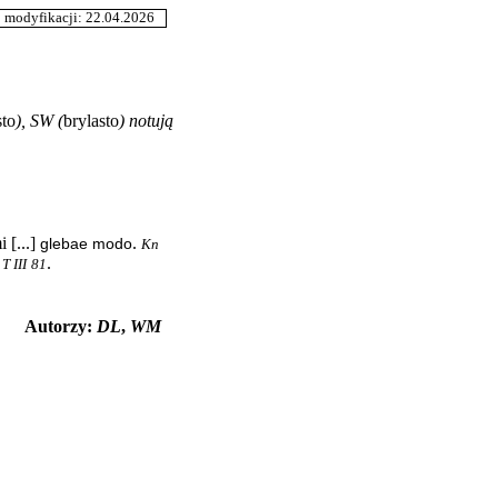
odyfikacji: 22.04.2026
sto
),
SW
(
brylasto
) notują
i [...]
.
glebae modo
Kn
.
T III
81
Autorzy:
DL
,
WM