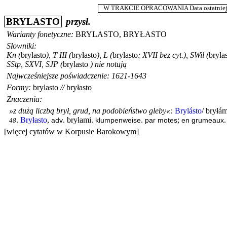
W TRAKCIE OPRACOWANIA Data ostatniej m
BRYLASTO
przysł.
Warianty fonetyczne:
BRYLASTO
,
BRYŁASTO
Słowniki:
Kn
(
brylasto
),
T III
(
bryłasto
),
L
(
brylasto
; XVII bez cyt.),
SWil
(
bryla
SStp
,
SXVI
,
SJP
(
brylasto
) nie notują
Najwcześniejsze poświadczenie: 1621-1643
Formy:
brylasto
//
bryłasto
Znaczenia:
»z dużą liczbą brył, grud, na podobieństwo gleby«
:
Brylásto
/ bryłám
.
Bryłasto
,
. bryłami.
.
;
.
adv
klumpenweise
par motes
en grumeaux
48
[więcej cytatów w Korpusie Barokowym]