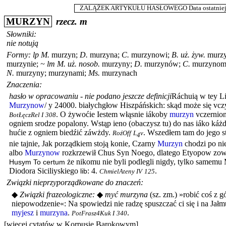
ZALĄŻEK ARTYKUŁU HASŁOWEGO Data ostatniej m
MURZYN
rzecz.
m
Słowniki:
nie notują
Formy:
lp
M.
murzyn
;
D.
murzyna
;
C.
murzynowi
;
B.
uż. żyw.
murz
murzynie
;
~
lm
M.
uż. nosob.
murzyny
;
D.
murzynów
;
C.
murzyno
N.
murzyny
;
murzynami
;
Ms.
murzynach
Znaczenia:
hasło w opracowaniu - nie podano jeszcze definicji
Ráchuią w tey L
Murzynow
/ y 24000. białychgłow Hiszpáńskich: skąd może się vczy
.
O żywoćie Iestem włąsnie iákoby
murzyn
vczernion
BotŁęczRel I
308
ogniem srodze popalony. Wstąp ieno (obaczysz tu) do nas iáko káż
hućie z ogniem biedźić záwżdy.
.
Wszedłem tam do jego st
RoźOff
L
v
4
nie tajnie, Jak porządkiem stoją konie, Czarny
Murzyn
chodzi po ni
albo
Murzynow
rozkrzewił Chus Syn Noego, dlatego Etyopow zowi
że nikomu nie byli podlegli nigdy, tylko samemu
Husym To certum
Diodora Siciliyskiego
: 4.
.
lib
ChmielAteny IV
125
Związki nieprzyporządkowane do znaczeń:
◆
Związki frazeologiczne:
◆
myć murzyna
(
sz. zm.
) »robić coś z 
niepowodzenie«:
Na spowiedzi nie radzę spuszczać ci się i na Jał
myjesz
i
murzyna
.
.
PotFrasz4Kuk I
340
[więcej cytatów w Korpusie Barokowym]