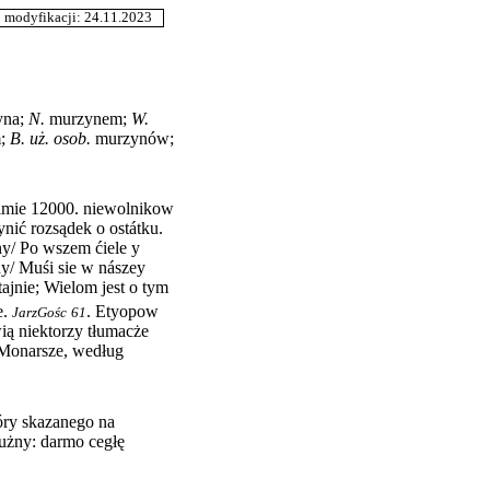
odyfikacji: 24.11.2023
yna
;
N.
murzynem
;
W.
m
;
B.
uż. osob.
murzynów
;
imie 12000. niewolnikow
nić rozsądek o ostátku.
y/ Po wszem ćiele y
dy/ Muśi sie w nászey
ajnie; Wielom jest o tym
e.
.
Etyopow
JarzGośc
61
ą niektorzy tłumacże
 Monarsze, według
góry skazanego na
mużny: darmo cegłę