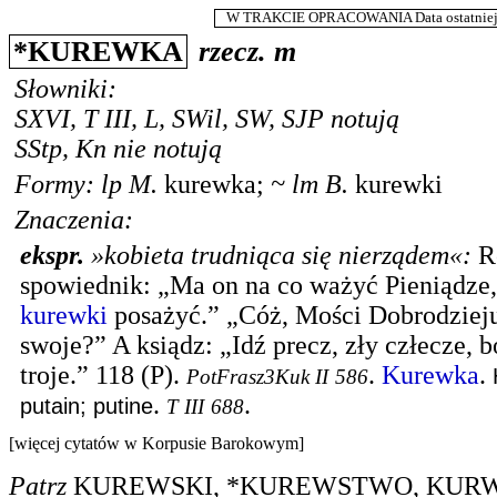
W TRAKCIE OPRACOWANIA Data ostatniej m
*
KUREWKA
rzecz.
m
Słowniki:
SXVI
,
T III
,
L
,
SWil
,
SW
,
SJP
notują
SStp
,
Kn
nie notują
Formy:
lp
M.
kurewka
;
~
lm
B.
kurewki
Znaczenia:
ekspr.
»kobieta trudniąca się nierządem«
:
R
spowiednik: „Ma on na co ważyć Pieniądze,
kurewki
posażyć.” „Cóż, Mości Dobrodzieju
swoje?” A ksiądz: „Idź precz, zły człecze, 
troje.” 118 (P).
.
Kurewka
.
PotFrasz3Kuk II
586
.
.
putain; putine
T III
688
[więcej cytatów w Korpusie Barokowym]
Patrz
KUREWSKI
,
*KUREWSTWO
,
KUR