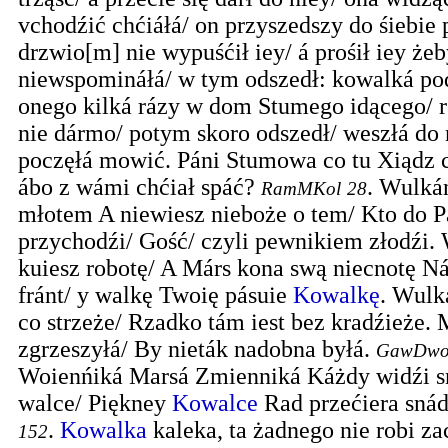
vchodźić chćiáłá/ on przyszedszy do śiebie
drzwio[m] nie wypuśćił iey/ á prośił iey że
niewspomináłá/ w tym odszedł: kowalká po
onego kilká rázy w dom Stumego idącego/ r
nie dármo/ potym skoro odszedł/ weszłá do
poczęłá mowić. Páni Stumowa co tu Xiądz c
ábo z wámi chćiał spáć?
.
Wulkán
RamMKol
28
młotem A niewiesz nieboże o tem/ Kto do P
przychodźi/ Gość/ czyli pewnikiem złodźi.
kuiesz robotę/ A Márs kona swą niecnotę N
fránt/ y walkę Twoię pásuie
Kowalkę
. Wulk
co strzeże/ Rzadko tám iest bez kradźieże.
zgrzeszyłá/ By nieták nadobna byłá.
GawDwo
Woienńiká Marsá Zmienniká Káżdy widźi s
walce/ Piękney
Kowalce
Rad przećiera snád
.
Kowalka
kaleka, ta żadnego nie robi za
152