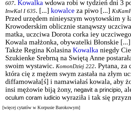
.
Kowalka
wdowa robi w tydzień dni 3 p
607
.
[...]
kowalce
za piwo [...]
InwKal I
635
KsKamP
Przed urzędem ninieyszym woytowskim y 
Krowoderskim oblicznie stanąwszy uczciw
matka, uczciwa Dorota corka iey uczciwego
Kowala małżonka, obywatelki Błonskie [...]
Także Regina Kolasina
Kowalka
niegdy Cie
Szukienke Srebrną na Swiętą Anne postarał
swoim wystawic.
.
Pytana, za 
KomonDziej
222
która cię z mężem swym zastała na złym u
diffamowała[ś] i namawiałaś kowala, aby żon
insi mężowie biją żony,
, al
negavit a principio
wyraziła i tak się przyzn
oculum coram iudicio
[więcej cytatów w Korpusie Barokowym]