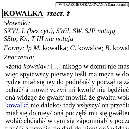
W TRAKCIE OPRACOWANIA Data ostatniej m
KOWALKA
rzecz.
ż
Słowniki:
SXVI
,
L
(bez cyt.),
SWil
,
SW
,
SJP
notują
SStp
,
Kn
,
T III
nie notują
Formy:
lp
M.
kowalka
;
C.
kowalce
;
B.
kowa
Znaczenia:
»żona kowala«
:
[...] nikogo w domu nie más
więc spytawszy pierwey ieśli ma męża w d
rydze miał się iey do podołká/ y począł ią zá
pcháć/ á mowił vczyń mi kwoli/ nie będźieć
oná widząc że gwałt/ mowiłá że gwałtu woł
kowalká
nie daleko/ tedy vsłyszy/ on przeći
miał się do niey/ oná poczęłá mu się gwáłt
wołáć chćiałá/ w tym się zápomniał/ y począ
trząść/ á przećie się dárł do niey/ oná widzą