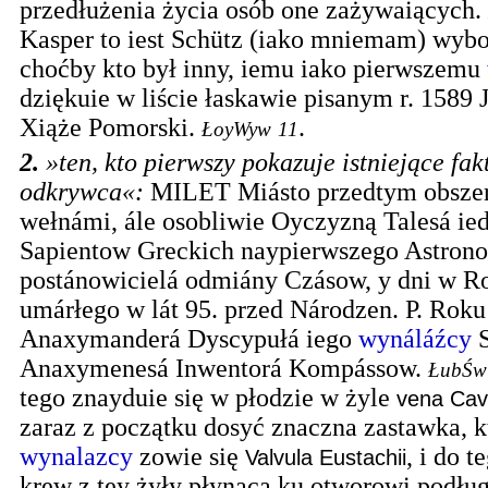
przedłużenia życia osób one zażywaiących.
Kasper to iest Schütz (iako mniemam) wybo
choćby kto był inny, iemu iako pierwszemu
dziękuie w liście łaskawie pisanym r. 1589 
Xiąże Pomorski.
.
ŁoyWyw
11
2.
»ten, kto pierwszy pokazuje istniejące fakt
odkrywca«
:
MILET Miásto przedtym obszer
wełnámi, ále osobliwie Oyczyzną Talesá ied
Sapientow Greckich naypierwszego Astron
postánowicielá odmiány Czásow, y dni w R
umárłego w lát 95. przed Národzen. P. Roku
Anaxymanderá Dyscypułá iego
wynáláźcy
S
Anaxymenesá Inwentorá Kompássow.
ŁubŚw
tego znayduie się w płodzie w żyle
vena Cava
zaraz z początku dosyć znaczna zastawka, 
wynalazcy
zowie się
, i do t
Valvula Eustachii
krew z tey żyły płynąca ku otworowi podł