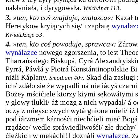
nakłaniała, i dyrygowała.
.
WeichAnat
113
3.
»ten, kto coś znajduje, znalazca«
:
Kazał t
Heretykow kryiących się/ i zapłatę
wynala
.
KwiatDzieje
53
4.
»ten, kto coś powoduje, sprawca«
:
Zárow
wynálazce
nowego zgorszenia, to iest Theo
Tharrańskiego Biskupá, Cyrá Alexandryiskie
Pyrrá, Páwłá y Piotrá Konstántinopolskie Bi
niżli Kápłany.
.
Skąd dla zasługi
SmotLam
40v
ich/ zdáło sie że wypadli ná nie iácyś czarn
Bożey mścićiele ktorzy kiymi sękowátymi sz
y głowy tłukli/ áż mozg z nich wypadał/ á o
oczy z mieysc swych wytárgnione mieli/ iż 
pod iárzmem kárnośći niechćieli mieć Bogá
rządźce/ wedle spráwiedliwośći/ złe duchy/ 
ćiężkich w mękách[!] doználi
wynalazce
.
Zw