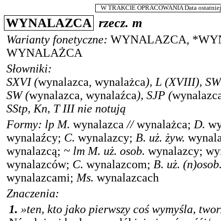
W TRAKCIE OPRACOWANIA Data ostatniej m
WYNALAZCA
rzecz.
m
Warianty fonetyczne:
WYNALAZCA
,
*
WY
WYNALAŻCA
Słowniki:
SXVI
(
wynalazca, wynalażca
),
L
(XVIII),
SW
SW
(
wynalazca, wynalaźca
),
SJP
(
wynalazc
SStp
,
Kn
,
T III
nie notują
Formy:
lp
M.
wynalazca
//
wynalażca
;
D.
wy
wynalaźcy
;
C.
wynalazcy
;
B.
uż. żyw.
wynal
wynalazcą
;
~
lm
M.
uż. osob.
wynalazcy
;
wy
wynalazców
;
C.
wynalazcom
;
B.
uż. (n)osob
wynalazcami
;
Ms.
wynalazcach
Znaczenia:
1.
»ten, kto jako pierwszy coś wymyśla, twor