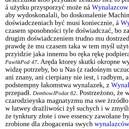
á użytku przysporzyć może ná
Wynalazcow
aby wydoskonalali, bo doskonalenie Machi
doświadczeniach być musi koniecznie, á
Wy
czasem sposobności tyle doświadczać, bo z
drugim doświadczeniem trudno mu dostrze
prawdę że mu czasem taka w tem myśl użyt
przyidzie jaka innemu bo ręka rękę podpier
.
Aręda ktorey skutki okropne wy
PawlikPod
47
widzę potrzeby, bo u Nas (z radośnym uczu
ani znany, ani cierpiany nie iest, i radbym, 
podstempny łakomstwa wynalazek, z
Wynal
przepadł.
.
Postrzeżono, że 
DembowJPodat
82
czarodzieyska magnatyzmu ma swe żrzódło
w łatwey drażliwości żył suchych i w zmyśl
że tynktury złote i owe essency zawołane b
zrobione dla zbogacenia swych
wynalazców