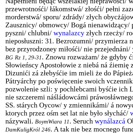
Nápełnieni będąc wszelákiej niepráwośći/ 
przewrotnośći/ łákomstwá/ złośći/ pełni zaz
morderstwá/ sporu/ zdrády/ złych obycżájow
Zausznicy/ obmowcy/ Bogá nienawidzący/ 
pyszni/ chlubni/
wynalazcy
złych rzecży/ r
nieposłuszni: 31. Bezrozumni/ przymierza 
bez przyrodzoney miłośći/ nie przejednáni/ 
.
Znowu rozważam/ że gdyby ći
BG
Rz
1, 29-31
Słowieńscy Apostołowie z niebá ná źiemię zs
Dizunići zá złebyśćie im mieli że do Pápież
Pátryárchy po poświęcenie swoich vczenni
pozwolenie szli: y pochlebcami byśćie ich 
nie szczeremi náśládowcámi práwosłáwneg
SS. stárych Oycow/ y zmiennikámi/ á nowyc
ktorych przez ośm set lat nie było słycháć/
názywali.
.
Seruch
wynálazcá
Ob
BoymWiara
11
.
A tak nie bez mocnego fu
DamKuligKról
246