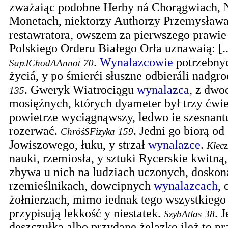
zważaiąc podobne Herby ná Chorągwiach, 
Monetach, niektorzy Authorzy Przemysław
restawratora, owszem za pierwszego prawi
Polskiego Orderu Białego Orła uznawaią: [..
.
Wynalazcowie
potrzebnyc
SapJChodAAnnot
70
życiá, y po śmierći słuszne odbieráli nadgro
.
Gweryk Wiatrociągu
wynalazca
, z dwo
135
mosięźnych, których dyameter był trzy ćwier
powietrze wyciągnąwszy, ledwo ie szesnan
rozerwać.
.
Jedni go biorą od
ChróśSFizyka
159
Jowiszowego, łuku, y strzał
wynalazce
.
Klec
nauki, rzemiosła, y sztuki Rycerskie kwitną,
zbywa u nich na ludziach uczonych, doskon
rzemieślnikach, dowcipnych
wynalazcach
,
żołnierzach, mimo iednak tego wszystkiego
przypisują lekkość y niestatek.
.
J
SzybAtlas
38
deszczułka albo przydane żelazko ileż to p