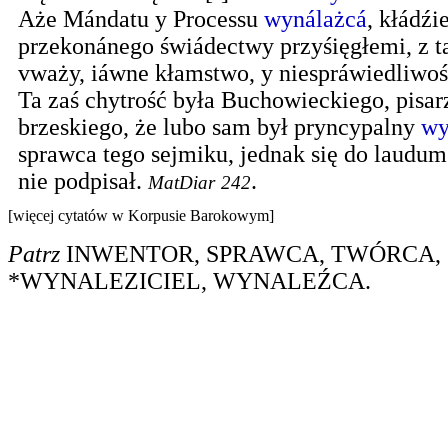
Aże Mándatu y Processu
wynálażcá
, kłádźi
przekonánego świádectwy przyśięgłemi, z t
vważy, iáwne kłamstwo, y niespráwiedliwoś
Ta zaś chytrość była Buchowieckiego, pisa
brzeskiego, że lubo sam był pryncypalny
wy
sprawca tego sejmiku, jednak się do laudum
nie podpisał.
.
MatDiar
242
[więcej cytatów w Korpusie Barokowym]
Patrz
INWENTOR
,
SPRAWCA
, TWÓRCA,
*WYNALEZICIEL
,
WYNALEŹCA
.