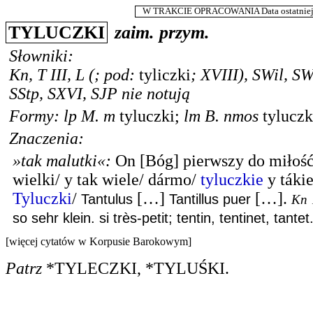
W TRAKCIE OPRACOWANIA Data ostatniej m
TYLUCZKI
zaim. przym.
Słowniki:
Kn
,
T III
,
L
(; pod:
tyliczki
; XVIII),
SWil
,
S
SStp
,
SXVI
,
SJP
nie notują
Formy:
lp
M.
m
tyluczki
;
lm
B.
nmos
tyluczk
Znaczenia:
»tak malutki«
:
On [Bóg] pierwszy do miłośći
wielki/ y tak wiele/ dármo/
tyluczkie
y tákie
Tyluczki
/
[…]
[…].
Tantulus
Tantillus puer
Kn
so sehr klein. si très-petit; tentin, tentinet, tantet
[więcej cytatów w Korpusie Barokowym]
Patrz
*TYLECZKI
,
*TYLUŚKI
.