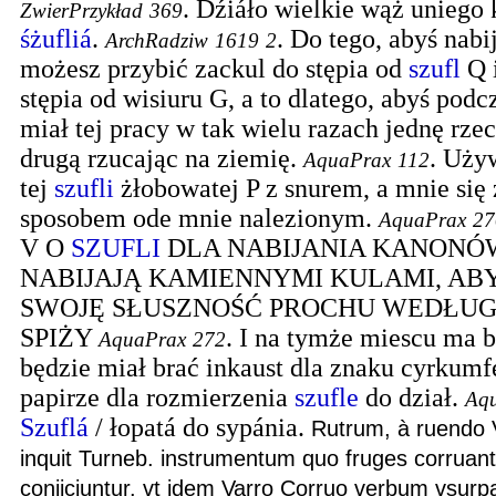
.
Dźiáło wielkie wąż uniego
ZwierPrzykład
369
śżufliá
.
.
Do tego, abyś nabi
ArchRadziw
1619
2
możesz przybić zackul do stępia od
szufl
Q i
stępia od wisiuru G, a to dlatego, abyś podc
miał tej pracy w tak wielu razach jednę rzec
drugą rzucając na ziemię.
.
Używ
AquaPrax
112
tej
szufli
żłobowatej P z snurem, a mnie się 
sposobem ode mnie nalezionym.
AquaPrax
27
V O
SZUFLI
DLA NABIJANIA KANONÓW
NABIJAJĄ KAMIENNYMI KULAMI, AB
SWOJĘ SŁUSZNOŚĆ PROCHU WEDŁUG
SPIŻY
.
I na tymże miescu ma by
AquaPrax
272
będzie miał brać inkaust dla znaku cyrkumf
papirze dla rozmierzenia
szufle
do dział.
Aq
Szuflá
/ łopatá do sypánia.
Rutrum, à ruendo V
inquit Turneb. instrumentum quo fruges corruant
conjiciuntur. vt idem Varro Corruo verbum vsurpa