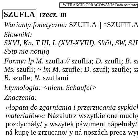
W TRAKCIE OPRACOWANIA Data ostatniej m
SZUFLA
rzecz.
m
Warianty fonetyczne:
SZUFLA
||
*
SZUFFL
Słowniki:
SXVI
,
Kn
,
T III
,
L
(XVI-XVIII),
SWil
,
SW
,
SJ
SStp
nie notują
Formy:
lp
M.
szufla
//
szuflia
;
D.
szufli
;
B.
s
Ms.
szufli
;
~
lm
M.
szufle
;
D.
szufl
;
szufle
;
s
B.
szufle
;
N.
szuflami
Etymologia: <
niem.
Schaufel>
Znaczenia:
»łopata do zgarniania i przerzucania sypkic
materiałów«
:
Názaiutrz wszytkie one much
pozdycháły/ y wszytek páwiment nápełniły/
ná kupę ie zrzucano/ y ná noszách precz w