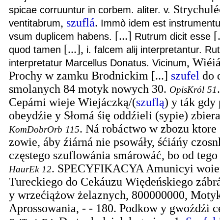
Strychuléc
spicae corruuntur in corbem. aliter. v.
,
szuflá
.
ventitabrum
Immò idem est instrumentu
[...]
[.
vsum duplicem habens.
Rutrum dicit esse
[...],
quod tamen
i. falcem alij interpretantur. R
, Wiéi
interpretatur Marcellus Donatus. Vicinum
Prochy w zamku Brodnickim [...]
szufel
do 
smolanych 84 motyk nowych 30.
OpisKról
51
Cepámi wieje Wiejáczką/(
szuflą
) y ták gdy
obeydźie y Słomá śię oddźieli (sypie) zbier
.
Ná robáctwo w zbozu ktore
KomDobrOrb
115
zowie, áby źiárná nie psowáły, śćiáńy czos
częstego szuflowánia smárowáć, bo od tego
.
SPECYFIKACYA Amunicyi woien
HaurEk
12
Tureckiego do Cekáuzu Więdeńskiego zábrá
y wrzećiążow żelaznych, 800000000, Moty
Aprossowania, - - 180. Podkow y gwoźdźi cet