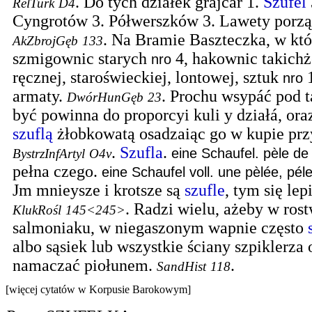
.
Do tych działek grajcar 1.
Szufel
RelTurk
D4
Cyngrotów 3. Półwerszków 3. Lawety porz
.
Na Bramie Baszteczka, w któr
AkZbrojGęb
133
szmigownic starych
4, hakownic takich
nro
ręcznej, staroświeckiej, lontowej, sztuk
nro
armaty.
.
Prochu wsypáć pod t
DwórHunGęb
23
być powinna do proporcyi kuli y działá, oraz
szuflą
żłobkowatą osadzaiąc go w kupie pr
.
Szufla
.
eine Schaufel. pèle de 
BystrzInfArtyl
O4v
pełna czego.
eine Schaufel voll. une pèlée, pél
Jm mnieysze i krotsze są
szufle
, tym się le
.
Radzi wielu, ażeby w ro
KlukRośl
145<245>
salmoniaku, w niegaszonym wapnie często
albo sąsiek lub wszystkie ściany szpiklerz
namaczać piołunem.
.
SandHist
118
[więcej cytatów w Korpusie Barokowym]