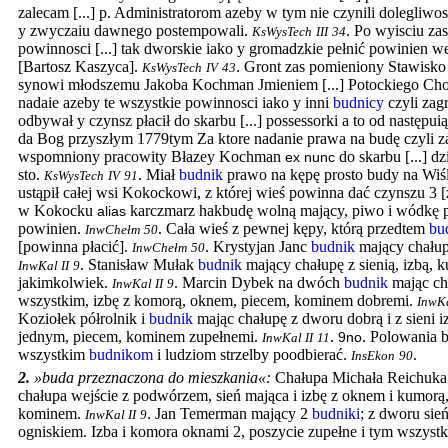
zalecam [...] p. Administratorom azeby w tym nie czynili dolegliwo
y zwyczaiu dawnego postempowali.
.
Po wyisciu zas
KsWysTech
III
34
powinnosci [...] tak dworskie iako y gromadzkie pełnić powinien 
[Bartosz Kaszyca].
.
Gront zas pomieniony Stawisk
KsWysTech
IV
43
synowi młodszemu Jakoba Kochman Jmieniem [...] Potockiego Cho
nadaie azeby te wszystkie powinnosci iako y inni
budnicy
czyli zag
odbywał y czynsz płacił do skarbu [...] possessorki a to od następu
da Bog przyszłym 1779tym Za ktore nadanie prawa na budę czyli 
wspomniony pracowity Błazey Kochman
do skarbu [...] dz
ex nunc
sto.
.
Miał
budnik
prawo na kępę prosto budy na Wiśl
KsWysTech
IV
91
ustąpił całej wsi Kokockowi, z której wieś powinna dać czynszu 3 [z
w Kokocku
karczmarz hakbudę wolną mający, piwo i wódkę 
alias
powinien.
.
Cała wieś z pewnej kępy, którą przedtem
bu
InwChełm
50
[powinna płacić].
.
Krystyjan Janc
budnik
mający chałupę
InwChełm
50
.
Stanisław Mułak
budnik
mający chałupę z sienią, izbą,
InwKal II
9
jakimkolwiek.
.
Marcin Dybek na dwóch
budnik
mając cha
InwKal II
9
wszystkim, izbę z komorą, oknem, piecem, kominem dobremi.
InwKa
Koziołek półrolnik i
budnik
mając chałupę z dworu dobrą i z sieni 
jednym, piecem, kominem zupełnemi.
.
. Polowania 
9no
InwKal II
11
wszystkim
budnikom
i ludziom strzelby poodbierać.
.
InsEkon
90
2.
»buda przeznaczona do mieszkania«
:
Chałupa Michała Reichuka
chałupa wejście z podwórzem, sień mająca i izbę z oknem i kumorą,
kominem.
.
Jan Temerman mający 2
budniki
; z dworu sie
InwKal II
9
ogniskiem. Izba i komora oknami 2, poszycie zupełne i tym wszyst