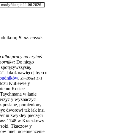
odyfikacji: 11.06.2026
udnikom
;
B.
uż. nosob.
u albo pracy na czyimś
mornik«
:
Do niego
d spotęzywszysię,
.
Jakoż nawięcej było u
06
budników
.
.
ZimBSiel
171
lczu Kuflewie y
ntemu Kostce
 Taychmana w łanie
erzyc y wyznaczyc
az posiane, pomieniony
yc dworowi tak iak insi
zeniu zwykłey pieczęci
1748 w Kraczkowy.
nno
ysoki. Tkaczow y
cow mieli uciemienzenie