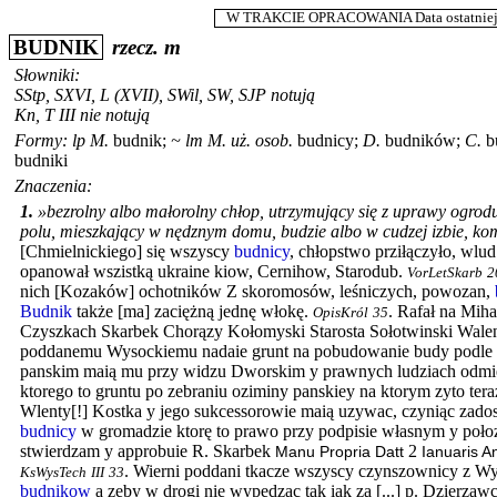
W TRAKCIE OPRACOWANIA Data ostatniej m
BUDNIK
rzecz.
m
Słowniki:
SStp
,
SXVI
,
L
(XVII),
SWil
,
SW
,
SJP
notują
Kn
,
T III
nie notują
Formy:
lp
M.
budnik
;
~
lm
M.
uż. osob.
budnicy
;
D.
budników
;
C.
b
budniki
Znaczenia:
1.
»bezrolny albo małorolny chłop, utrzymujący się z uprawy ogrod
polu, mieszkający w nędznym domu, budzie albo w cudzej izbie, ko
[Chmielnickiego] się wszyscy
budnicy
, chłopstwo prziłączyło, wlu
opanował wszistką ukraine kiow, Cernihow, Starodub.
VorLetSkarb
2
nich [Kozaków] ochotników Z skoromosów, leśniczych, powozan,
Budnik
także [ma] zaciężną jednę włokę.
.
Rafał na Miha
OpisKról
35
Czyszkach Skarbek Chorązy Kołomyski Starosta Sołotwinski Wale
poddanemu Wysockiemu nadaie grunt na pobudowanie budy podle
panskim maią mu przy widzu Dworskim y prawnych ludziach odmi
ktorego to gruntu po zebraniu oziminy panskiey na ktorym zyto ter
Wlenty[!] Kostka y jego sukcessorowie maią uzywac, czyniąc zados
budnicy
w gromadzie ktorę to prawo przy podpisie własnym y poło
stwierdzam y approbuie R. Skarbek
2
Manu Propria Datt
Ianuaris A
.
Wierni poddani tkacze wszyscy czynszownicy z W
KsWysTech
III
33
budnikow
a zeby w drogi nie wypędzac tak iak za [...] p. Dzierzaw