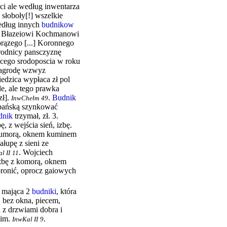
sci ale według inwentarza
 słoboły[!] wszelkie
według innych
budnikow
o Błazeiowi Kochmanowi
rązego [...] Koronnego
rodnicy pansczyznę
iącego srodoposcia w roku
zagrodę wzwyz
iedzica wypłaca zł pol
e, ale tego prawka
ł].
.
Budnik
InwChełm
49
pańską szynkować
dnik
trzymał, zł. 3.
, z wejścia sień, izbę.
 kumorą, oknem kuminem
łupę z sieni ze
.
Wojciech
l II
11
izbę z komorą, oknem
bronić, oprocz gaiowych
 mająca 2
budniki
, która
 bez okna, piecem,
ń z drzwiami dobra i
kim.
.
InwKal II
9