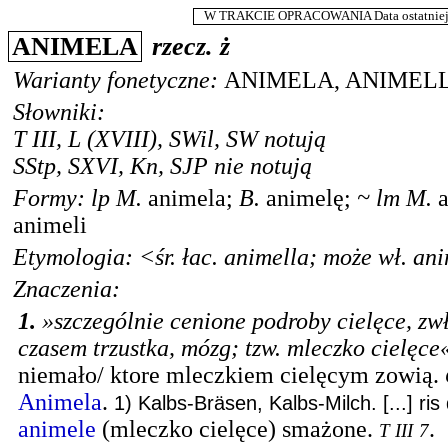
W TRAKCIE OPRACOWANIA Data ostatniej m
ANIMELA
rzecz.
ż
Warianty fonetyczne:
ANIMELA
,
ANIMEL
Słowniki:
T III
,
L
(XVIII),
SWil
,
SW
notują
SStp
,
SXVI
,
Kn
,
SJP
nie notują
Formy:
lp
M.
animela
;
B.
animelę
;
~
lm
M.
animeli
Etymologia: <
śr. łac.
animella; może
wł.
ani
Znaczenia:
1.
»szczególnie cenione podroby cielęce, zwł
czasem trzustka, mózg; tzw. mleczko cielęce
niemało/ ktore mleczkiem cielęcym zowią.
Animela
.
1) Kalbs-Bräsen, Kalbs-Milch. [...] ris
animele
(mleczko cielęce) smażone.
.
T III
7