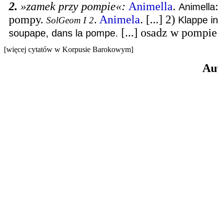
2.
»zamek przy pompie«
:
Animella
.
Animella
pompy.
.
Animela
. [...] 2)
Klappe in
SolGeom I
2
[...] osadz w pompi
soupape, dans la pompe.
[więcej cytatów w Korpusie Barokowym]
Au