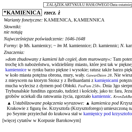
ZALĄŻEK ARTYKUŁU HASŁOWEGO Data ostatniej m
*
KAMIENICA
rzecz.
ż
Warianty fonetyczne:
KAMIENICA
,
KAMIENNICA
Słowniki:
nie notują
Najwcześniejsze poświadczenie: 1646-1648
Formy:
lp
Ms.
kamienicy
;
~
lm
M.
kamiennice
;
D.
kamiennic
;
N.
ka
Znaczenia:
»dom zbudowany z kamieni lub cegieł, dom murowany«
:
Tam potem
trochę ich nabożeństwu, widzieliśmy miasto, które jest tak w pięknej
kamiennice
w rynku barzo piękne i wysokie; ratusz także barzo pię
w koło miasta potężna obrona, mury, wały.
.
Nie wiesz
GawarDzien
28
z mieyscem na ktorym Stoisz y z Belluardami z
kamięnicami
potęzn
mucha wylecisz z dymem pod Obłoki.
.
Dnia 3go sierpn
PasPam
258v
Trybunalskie funditus zgorzało, tudzież i kościoły, jako to: fara, Jezu
grobów uciekali dla ratowania życia, zgorzało
kamiennic
.
KronZakBa
▲
Ustabilizowane połączenia wyrazowe:
▲
kamienica pod Krzysz
Krakowie z figurą św. Krzysztofa (Krzysztoforego) umieszczoną 
po Seymie przyiechał do krakowa stał w
kamięnicy
pod krzysztofo
[więcej cytatów w Korpusie Barokowym]