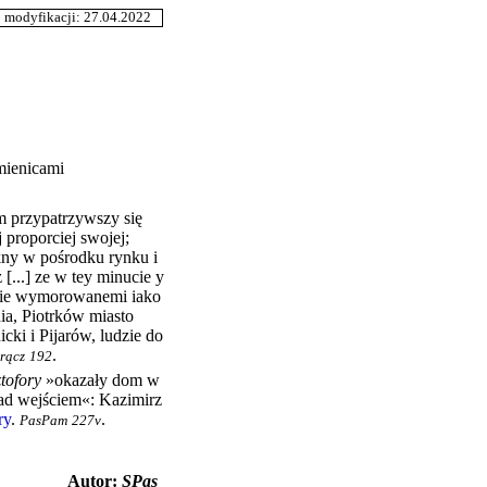
odyfikacji: 27.04.2022
mienicami
 przypatrzywszy się
 proporciej swojej;
kny w pośrodku rynku i
 [...] ze w tey minucie y
ie wymorowanemi iako
ia, Piotrków miasto
icki i Pijarów, ludzie do
.
rącz
192
tofory
»okazały dom w
nad wejściem«:
Kazimirz
ry
.
.
PasPam
227v
Autor:
SPas