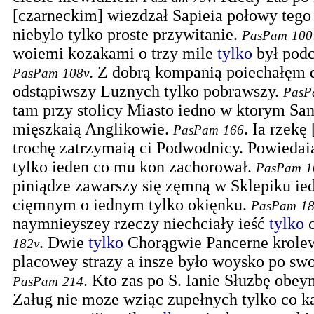
[czarneckim] wiezdzał Sapieia połowy tego
niebylo tylko proste przywitanie.
PasPam
100
woiemi kozakami o trzy mile
tylko
był podc
.
Z dobrą kompanią poiechałęm 
PasPam
108v
odstąpiwszy Luznych tylko pobrawszy.
PasP
tam przy stolicy Miasto iedno w ktorym S
mięszkaią Anglikowie.
.
Ia rzekę 
PasPam
166
trochę zatrzymaią ci Podwodnicy. Powiedai
tylko ieden co mu kon zachorował.
PasPam
1
piniądze zawarszy się zęmną w Sklepiku i
cięmnym o iednym tylko okięnku.
PasPam
1
naymnieyszey rzeczy niechciały ieść
tylko
c
.
Dwie
tylko
Chorągwie Pancerne krolew
182v
placowey strazy a insze było woysko po swo
.
Kto zas po S. Ianie Słuzbę obey
PasPam
214
Załug nie moze wziąc zupełnych tylko co k