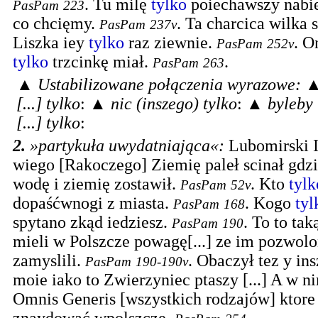
.
Tu milę
tylko
poiechawszy nabi
PasPam
223
co chcięmy.
.
Ta charcica wilka 
PasPam
237v
Liszka iey
tylko
raz ziewnie.
.
On
PasPam
252v
tylko
trzcinkę miał.
.
PasPam
263
▲
Ustabilizowane połączenia wyrazowe:
[...] tylko
: ▲
nic (inszego) tylko
: ▲
byleby 
[...] tylko
:
2.
»partykuła uwydatniająca«
:
Lubomirski I
wiego [Rakoczego] Ziemię paleł scinał gdzie
wodę i ziemię zostawił.
.
Kto
tylk
PasPam
52v
dopaśćwnogi z miasta.
.
Kogo
tyl
PasPam
168
spytano zkąd iedziesz.
.
To to ta
PasPam
190
mieli w Polszcze powagę[...] ze im pozwol
zamyslili.
.
Obaczył tez y in
PasPam
190-190v
moie iako to Zwierzyniec ptaszy [...] A w n
Omnis Generis [wszystkich rodzajów] ktore 