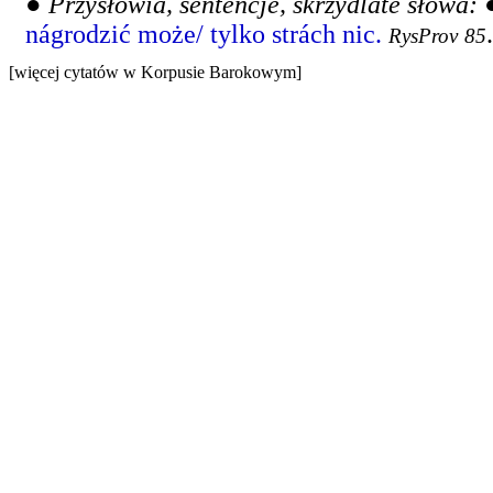
●
Przysłowia, sentencje, skrzydlate słowa:
nágrodzić może/ tylko strách nic.
.
RysProv
85
[więcej cytatów w Korpusie Barokowym]