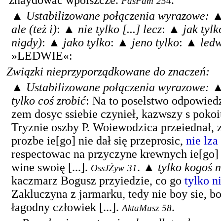
znaydować wpolszcze.
.
PasPam
254
▲
Ustabilizowane połączenia wyrazowe:
ale (też i)
: ▲
nie tylko [...] lecz
: ▲
jak tylko
nigdy)
: ▲
jako tylko
: ▲
jeno tylko
: ▲
ledw
»LEDWIE«:
Związki nieprzyporządkowane do znaczeń:
▲
Ustabilizowane połączenia wyrazowe:
tylko
coś zrobić
:
Na to poselstwo odpowied
zem dosyc ssiebie czynieł, kazwszy s poko
Tryznie oszby P. Woiewodzica przeiednał, 
prozbe ie[go] nie dał się przeprosic,
nie lza
respectowac na przyczyne krewnych ie[go]
wine swoię [...].
. ▲
tylko
kogoś
n
OssJŻyw
31
kaczmarz Bogusz przyiedzie, co go
tylko n
Zakluczyna z jarmarku, tedy nie boy sie, bo
łagodny człowiek [...].
.
AktaMusz
58