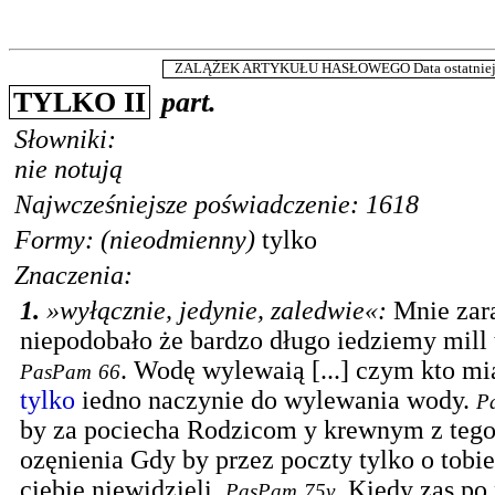
ZALĄŻEK ARTYKUŁU HASŁOWEGO Data ostatniej m
TYLKO II
part.
Słowniki:
nie notują
Najwcześniejsze poświadczenie: 1618
Formy: (nieodmienny)
tylko
Znaczenia:
1.
»wyłącznie, jedynie, zaledwie«
:
Mnie zara
niepodobało że bardzo długo iedziemy mill 
.
Wodę wylewaią [...] czym kto mi
PasPam
66
tylko
iedno naczynie do wylewania wody.
P
by za pociecha Rodzicom y krewnym z tego
ozęnienia Gdy by przez poczty tylko o tobie
ciebie niewidzieli.
.
Kiedy zas po
PasPam
75v