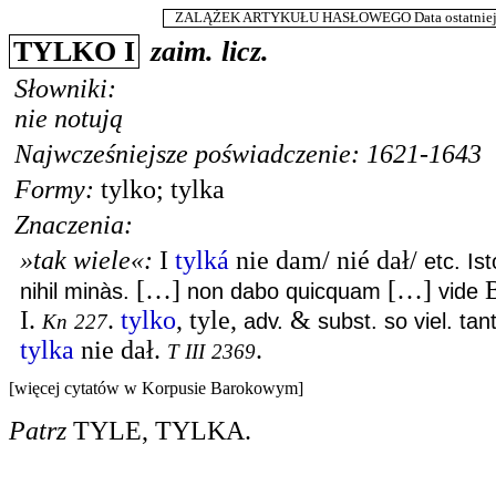
ZALĄŻEK ARTYKUŁU HASŁOWEGO Data ostatniej m
TYLKO I
zaim. licz.
Słowniki:
nie notują
Najwcześniejsze poświadczenie: 1621-1643
Formy:
tylko
;
tylka
Znaczenia:
»tak wiele«
:
I
tylká
nie dam/ nié dał/
etc. Ist
[…]
[…]
B
nihil minàs.
non dabo quicquam
vide
I.
.
tylko
, tyle,
&
adv.
subst. so viel. tan
Kn
227
tylka
nie dał.
.
T III
2369
[więcej cytatów w Korpusie Barokowym]
Patrz
TYLE
,
TYLKA
.