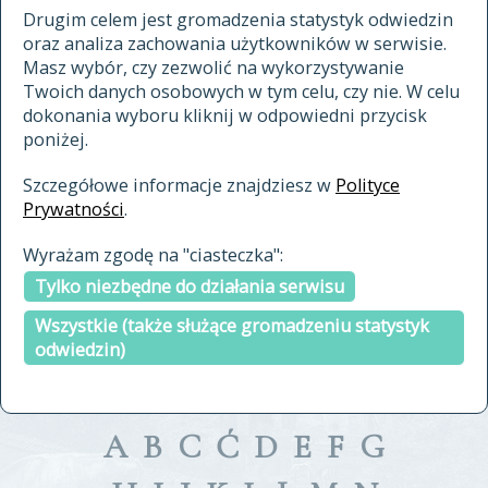
materiały archiwalne
Drugim celem jest gromadzenia statystyk odwiedzin
oraz analiza zachowania użytkowników w serwisie.
cytowanie
Masz wybór, czy zezwolić na wykorzystywanie
kontakt
Twoich danych osobowych w tym celu, czy nie. W celu
dokonania wyboru kliknij w odpowiedni przycisk
poniżej.
Szczegółowe informacje znajdziesz w
Polityce
Prywatności
.
przeszukaj także hasła w
Wyrażam zgodę na "ciasteczka":
indeksie
Tylko niezbędne do działania serwisu
a fronte
a tergo
Wszystkie (także służące gromadzeniu statystyk
odwiedzin)
A
B
C
Ć
D
E
F
G