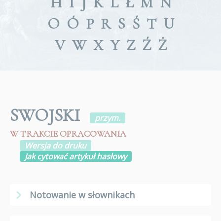
H
I
J
K
L
Ł
M
N
O
Ó
P
R
S
Ś
T
U
V
W
X
Y
Z
Ź
Ż
SWOJSKI
przym.
W TRAKCIE OPRACOWANIA
Wersja do druku
Jak cytować artykuł hasłowy
Notowanie w słownikach