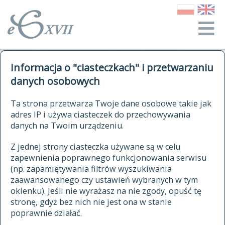
o Słowniku
Informacja o "ciasteczkach" i przetwarzaniu
autorzy Słownika
kwerendy
danych osobowych
jak cytować Słownik
historia
ELEKTRONICZNY SŁOWNIK
Ta strona przetwarza Twoje dane osobowe takie jak
publikacje
adres IP i używa ciasteczek do przechowywania
JĘZYKA POLSKIEGO
źródła
danych na Twoim urządzeniu.
XVII I XVIII WIEKU
autorzy tekstów źródłowych
Z jednej strony ciasteczka używane są w celu
zapewnienia poprawnego funkcjonowania serwisu
zasady opracowania
(np. zapamiętywania filtrów wyszukiwania
statystyki
zaawansowanego czy ustawień wybranych w tym
znajdź hasła
okienku). Jeśli nie wyrażasz na nie zgody, opuść tę
najnowsze hasła
stronę, gdyż bez nich nie jest ona w stanie
poprawnie działać.
zaczynające się od
ostatnio zmodyfikowane hasła