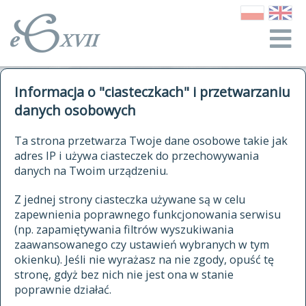
o Słowniku
Informacja o "ciasteczkach" i przetwarzaniu
autorzy Słownika
kwerendy
danych osobowych
jak cytować Słownik
historia
ELEKTRONICZNY SŁOWNIK
Ta strona przetwarza Twoje dane osobowe takie jak
publikacje
adres IP i używa ciasteczek do przechowywania
JĘZYKA POLSKIEGO
źródła
danych na Twoim urządzeniu.
XVII I XVIII WIEKU
autorzy tekstów źródłowych
Z jednej strony ciasteczka używane są w celu
zapewnienia poprawnego funkcjonowania serwisu
zasady opracowania
(np. zapamiętywania filtrów wyszukiwania
statystyki
zaawansowanego czy ustawień wybranych w tym
znajdź hasła
okienku). Jeśli nie wyrażasz na nie zgody, opuść tę
najnowsze hasła
stronę, gdyż bez nich nie jest ona w stanie
poprawnie działać.
zaczynające się od
ostatnio zmodyfikowane hasła