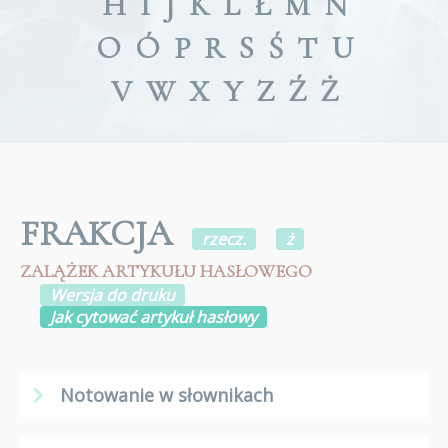
H
I
J
K
L
Ł
M
N
O
Ó
P
R
S
Ś
T
U
V
W
X
Y
Z
Ź
Ż
FRAKCJA
rzecz.
ż
ZALĄŻEK ARTYKUŁU HASŁOWEGO
Wersja do druku
Jak cytować artykuł hasłowy
Notowanie w słownikach