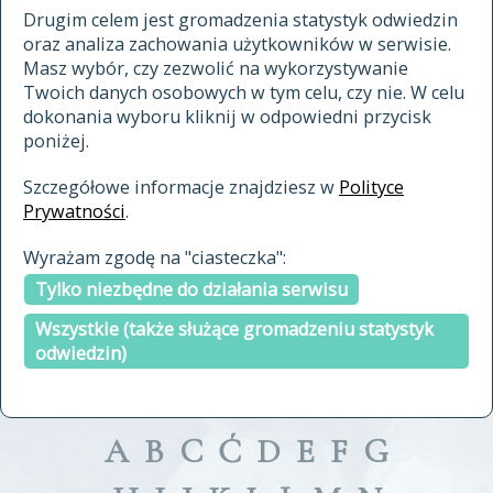
materiały archiwalne
Drugim celem jest gromadzenia statystyk odwiedzin
oraz analiza zachowania użytkowników w serwisie.
cytowanie
Masz wybór, czy zezwolić na wykorzystywanie
kontakt
Twoich danych osobowych w tym celu, czy nie. W celu
dokonania wyboru kliknij w odpowiedni przycisk
poniżej.
Szczegółowe informacje znajdziesz w
Polityce
Prywatności
.
przeszukaj także hasła w
Wyrażam zgodę na "ciasteczka":
indeksie
Tylko niezbędne do działania serwisu
a fronte
a tergo
Wszystkie (także służące gromadzeniu statystyk
odwiedzin)
A
B
C
Ć
D
E
F
G