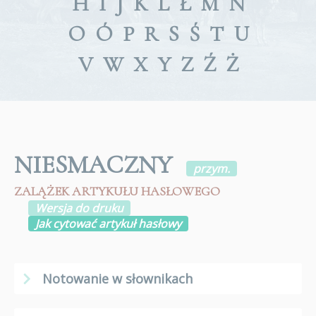
H
I
J
K
L
Ł
M
N
O
Ó
P
R
S
Ś
T
U
V
W
X
Y
Z
Ź
Ż
NIESMACZNY
przym.
ZALĄŻEK ARTYKUŁU HASŁOWEGO
Wersja do druku
Jak cytować artykuł hasłowy
Notowanie w słownikach