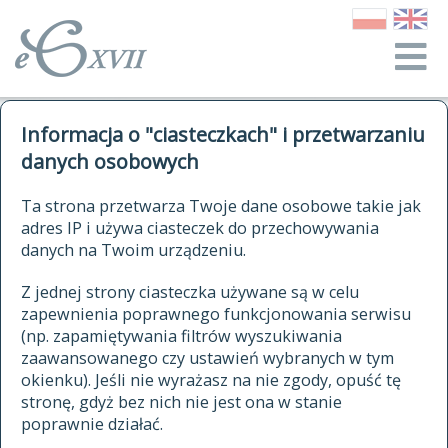
o Słowniku
Informacja o "ciasteczkach" i przetwarzaniu
autorzy Słownika
kwerendy
danych osobowych
jak cytować Słownik
historia
ELEKTRONICZNY SŁOWNIK
Ta strona przetwarza Twoje dane osobowe takie jak
publikacje
adres IP i używa ciasteczek do przechowywania
JĘZYKA POLSKIEGO
źródła
danych na Twoim urządzeniu.
XVII I XVIII WIEKU
autorzy tekstów źródłowych
Z jednej strony ciasteczka używane są w celu
zapewnienia poprawnego funkcjonowania serwisu
zasady opracowania
(np. zapamiętywania filtrów wyszukiwania
statystyki
zaawansowanego czy ustawień wybranych w tym
znajdź hasła
okienku). Jeśli nie wyrażasz na nie zgody, opuść tę
najnowsze hasła
stronę, gdyż bez nich nie jest ona w stanie
poprawnie działać.
zaczynające się od
ostatnio zmodyfikowane hasła