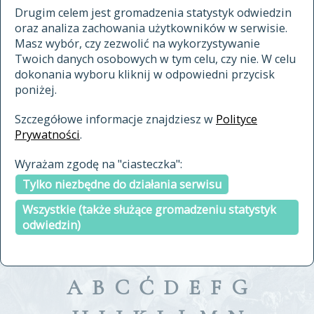
materiały archiwalne
Drugim celem jest gromadzenia statystyk odwiedzin
oraz analiza zachowania użytkowników w serwisie.
cytowanie
Masz wybór, czy zezwolić na wykorzystywanie
kontakt
Twoich danych osobowych w tym celu, czy nie. W celu
dokonania wyboru kliknij w odpowiedni przycisk
poniżej.
Szczegółowe informacje znajdziesz w
Polityce
Prywatności
.
przeszukaj także hasła w
Wyrażam zgodę na "ciasteczka":
indeksie
Tylko niezbędne do działania serwisu
a fronte
a tergo
Wszystkie (także służące gromadzeniu statystyk
odwiedzin)
A
B
C
Ć
D
E
F
G