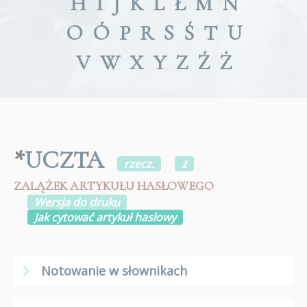
H
I
J
K
L
Ł
M
N
O
Ó
P
R
S
Ś
T
U
V
W
X
Y
Z
Ź
Ż
*
UCZTA
rzecz.
ż
ZALĄŻEK ARTYKUŁU HASŁOWEGO
Wersja do druku
Jak cytować artykuł hasłowy
Notowanie w słownikach