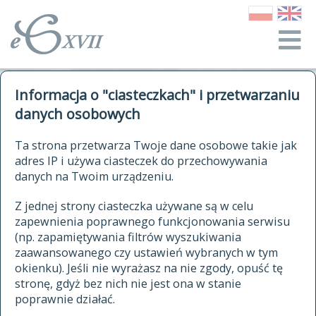
o Słowniku
Informacja o "ciasteczkach" i przetwarzaniu
autorzy Słownika
kwerendy
danych osobowych
jak cytować Słownik
historia
ELEKTRONICZNY SŁOWNIK
Ta strona przetwarza Twoje dane osobowe takie jak
publikacje
adres IP i używa ciasteczek do przechowywania
JĘZYKA POLSKIEGO
źródła
danych na Twoim urządzeniu.
XVII I XVIII WIEKU
autorzy tekstów źródłowych
Z jednej strony ciasteczka używane są w celu
zapewnienia poprawnego funkcjonowania serwisu
zasady opracowania
(np. zapamiętywania filtrów wyszukiwania
statystyki
zaawansowanego czy ustawień wybranych w tym
znajdź hasła
okienku). Jeśli nie wyrażasz na nie zgody, opuść tę
najnowsze hasła
stronę, gdyż bez nich nie jest ona w stanie
poprawnie działać.
zaczynające się od
ostatnio zmodyfikowane hasła