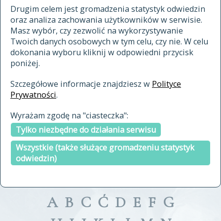
materiały archiwalne
Drugim celem jest gromadzenia statystyk odwiedzin
oraz analiza zachowania użytkowników w serwisie.
cytowanie
Masz wybór, czy zezwolić na wykorzystywanie
kontakt
Twoich danych osobowych w tym celu, czy nie. W celu
dokonania wyboru kliknij w odpowiedni przycisk
poniżej.
Szczegółowe informacje znajdziesz w
Polityce
Prywatności
.
przeszukaj także hasła w
Wyrażam zgodę na "ciasteczka":
indeksie
Tylko niezbędne do działania serwisu
a fronte
a tergo
Wszystkie (także służące gromadzeniu statystyk
odwiedzin)
A
B
C
Ć
D
E
F
G