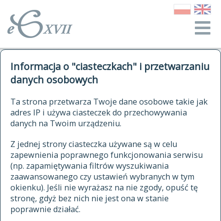
o Słowniku
Informacja o "ciasteczkach" i przetwarzaniu
autorzy Słownika
kwerendy
danych osobowych
jak cytować Słownik
historia
ELEKTRONICZNY SŁOWNIK
Ta strona przetwarza Twoje dane osobowe takie jak
publikacje
adres IP i używa ciasteczek do przechowywania
JĘZYKA POLSKIEGO
źródła
danych na Twoim urządzeniu.
XVII I XVIII WIEKU
autorzy tekstów źródłowych
Z jednej strony ciasteczka używane są w celu
zapewnienia poprawnego funkcjonowania serwisu
zasady opracowania
(np. zapamiętywania filtrów wyszukiwania
statystyki
zaawansowanego czy ustawień wybranych w tym
znajdź hasła
okienku). Jeśli nie wyrażasz na nie zgody, opuść tę
najnowsze hasła
stronę, gdyż bez nich nie jest ona w stanie
poprawnie działać.
zaczynające się od
ostatnio zmodyfikowane hasła