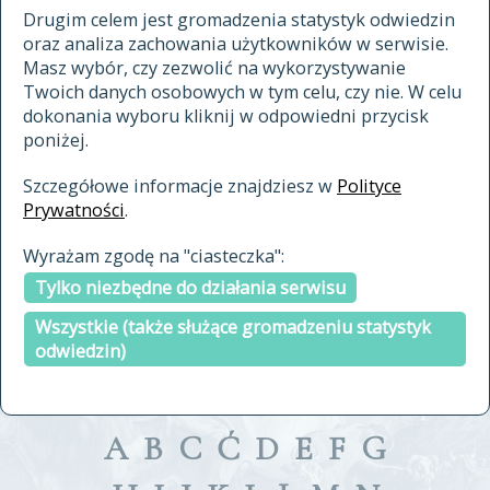
materiały archiwalne
Drugim celem jest gromadzenia statystyk odwiedzin
oraz analiza zachowania użytkowników w serwisie.
cytowanie
Masz wybór, czy zezwolić na wykorzystywanie
kontakt
Twoich danych osobowych w tym celu, czy nie. W celu
dokonania wyboru kliknij w odpowiedni przycisk
poniżej.
Szczegółowe informacje znajdziesz w
Polityce
Prywatności
.
przeszukaj także hasła w
Wyrażam zgodę na "ciasteczka":
indeksie
Tylko niezbędne do działania serwisu
a fronte
a tergo
Wszystkie (także służące gromadzeniu statystyk
odwiedzin)
A
B
C
Ć
D
E
F
G