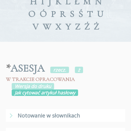
H
I
J
K
L
Ł
M
N
O
Ó
P
R
S
Ś
T
U
V
W
X
Y
Z
Ź
Ż
*
ASESJA
rzecz.
ż
W TRAKCIE OPRACOWANIA
Wersja do druku
Jak cytować artykuł hasłowy
Notowanie w słownikach