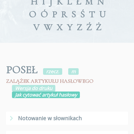
H
I
J
K
L
Ł
M
N
O
Ó
P
R
S
Ś
T
U
V
W
X
Y
Z
Ź
Ż
POSEŁ
rzecz.
m
ZALĄŻEK ARTYKUŁU HASŁOWEGO
Wersja do druku
Jak cytować artykuł hasłowy
Notowanie w słownikach