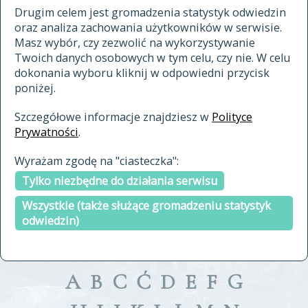
materiały archiwalne
Drugim celem jest gromadzenia statystyk odwiedzin
oraz analiza zachowania użytkowników w serwisie.
cytowanie
Masz wybór, czy zezwolić na wykorzystywanie
kontakt
Twoich danych osobowych w tym celu, czy nie. W celu
dokonania wyboru kliknij w odpowiedni przycisk
poniżej.
Szczegółowe informacje znajdziesz w
Polityce
Prywatności
.
przeszukaj także hasła w
Wyrażam zgodę na "ciasteczka":
indeksie
Tylko niezbędne do działania serwisu
a fronte
a tergo
Wszystkie (także służące gromadzeniu statystyk
odwiedzin)
A
B
C
Ć
D
E
F
G