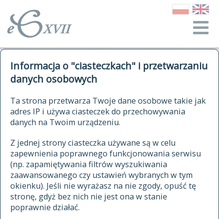
o Słowniku
Informacja o "ciasteczkach" i przetwarzaniu
autorzy Słownika
kwerendy
danych osobowych
jak cytować Słownik
historia
ELEKTRONICZNY SŁOWNIK
Ta strona przetwarza Twoje dane osobowe takie jak
publikacje
adres IP i używa ciasteczek do przechowywania
JĘZYKA POLSKIEGO
źródła
danych na Twoim urządzeniu.
XVII I XVIII WIEKU
autorzy tekstów źródłowych
Z jednej strony ciasteczka używane są w celu
zapewnienia poprawnego funkcjonowania serwisu
zasady opracowania
(np. zapamiętywania filtrów wyszukiwania
statystyki
zaawansowanego czy ustawień wybranych w tym
znajdź hasła
okienku). Jeśli nie wyrażasz na nie zgody, opuść tę
najnowsze hasła
stronę, gdyż bez nich nie jest ona w stanie
poprawnie działać.
zaczynające się od
ostatnio zmodyfikowane hasła