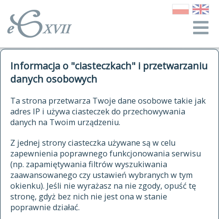
o Słowniku
Informacja o "ciasteczkach" i przetwarzaniu
autorzy Słownika
kwerendy
danych osobowych
jak cytować Słownik
historia
ELEKTRONICZNY SŁOWNIK
Ta strona przetwarza Twoje dane osobowe takie jak
publikacje
adres IP i używa ciasteczek do przechowywania
JĘZYKA POLSKIEGO
źródła
danych na Twoim urządzeniu.
XVII I XVIII WIEKU
autorzy tekstów źródłowych
Z jednej strony ciasteczka używane są w celu
zapewnienia poprawnego funkcjonowania serwisu
zasady opracowania
(np. zapamiętywania filtrów wyszukiwania
statystyki
zaawansowanego czy ustawień wybranych w tym
znajdź hasła
okienku). Jeśli nie wyrażasz na nie zgody, opuść tę
najnowsze hasła
stronę, gdyż bez nich nie jest ona w stanie
poprawnie działać.
zaczynające się od
ostatnio zmodyfikowane hasła