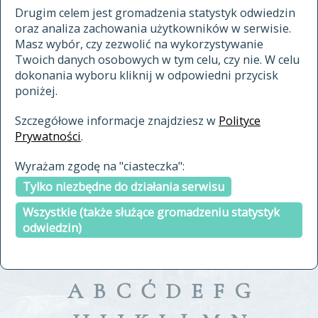
materiały archiwalne
Drugim celem jest gromadzenia statystyk odwiedzin
oraz analiza zachowania użytkowników w serwisie.
cytowanie
Masz wybór, czy zezwolić na wykorzystywanie
kontakt
Twoich danych osobowych w tym celu, czy nie. W celu
dokonania wyboru kliknij w odpowiedni przycisk
poniżej.
Szczegółowe informacje znajdziesz w
Polityce
Prywatności
.
przeszukaj także hasła w
Wyrażam zgodę na "ciasteczka":
indeksie
Tylko niezbędne do działania serwisu
a fronte
a tergo
Wszystkie (także służące gromadzeniu statystyk
odwiedzin)
A
B
C
Ć
D
E
F
G