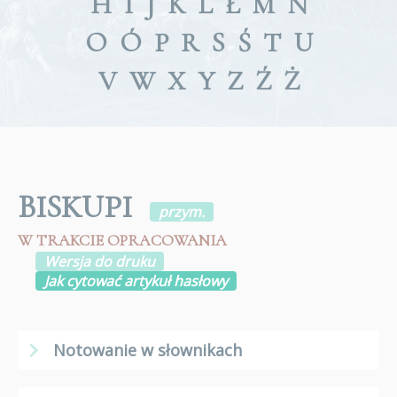
H
I
J
K
L
Ł
M
N
O
Ó
P
R
S
Ś
T
U
V
W
X
Y
Z
Ź
Ż
BISKUPI
przym.
W TRAKCIE OPRACOWANIA
Wersja do druku
Jak cytować artykuł hasłowy
Notowanie w słownikach