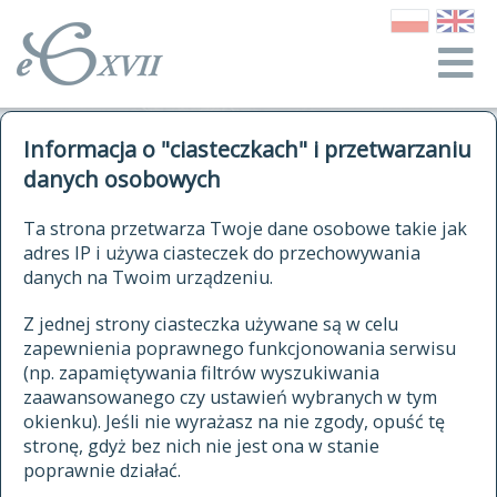
o Słowniku
Informacja o "ciasteczkach" i przetwarzaniu
autorzy Słownika
kwerendy
danych osobowych
jak cytować Słownik
historia
ELEKTRONICZNY SŁOWNIK
Ta strona przetwarza Twoje dane osobowe takie jak
publikacje
adres IP i używa ciasteczek do przechowywania
JĘZYKA POLSKIEGO
źródła
danych na Twoim urządzeniu.
XVII I XVIII WIEKU
autorzy tekstów źródłowych
Z jednej strony ciasteczka używane są w celu
zapewnienia poprawnego funkcjonowania serwisu
zasady opracowania
(np. zapamiętywania filtrów wyszukiwania
statystyki
zaawansowanego czy ustawień wybranych w tym
znajdź hasła
okienku). Jeśli nie wyrażasz na nie zgody, opuść tę
najnowsze hasła
stronę, gdyż bez nich nie jest ona w stanie
poprawnie działać.
zaczynające się od
ostatnio zmodyfikowane hasła