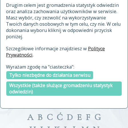
materiały archiwalne
Drugim celem jest gromadzenia statystyk odwiedzin
oraz analiza zachowania użytkowników w serwisie.
cytowanie
Masz wybór, czy zezwolić na wykorzystywanie
kontakt
Twoich danych osobowych w tym celu, czy nie. W celu
dokonania wyboru kliknij w odpowiedni przycisk
poniżej.
Szczegółowe informacje znajdziesz w
Polityce
Prywatności
.
przeszukaj także hasła w
Wyrażam zgodę na "ciasteczka":
indeksie
Tylko niezbędne do działania serwisu
a fronte
a tergo
Wszystkie (także służące gromadzeniu statystyk
odwiedzin)
A
B
C
Ć
D
E
F
G