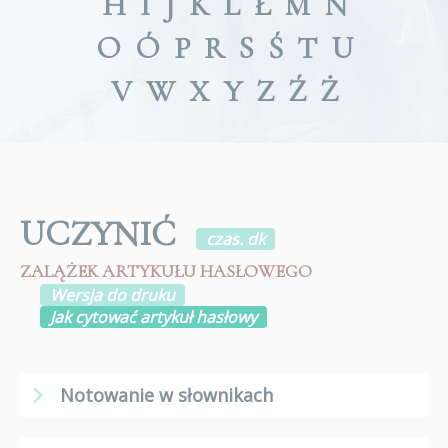
H
I
J
K
L
Ł
M
N
O
Ó
P
R
S
Ś
T
U
V
W
X
Y
Z
Ź
Ż
UCZYNIĆ
czas. dk
ZALĄŻEK ARTYKUŁU HASŁOWEGO
Wersja do druku
Jak cytować artykuł hasłowy
Notowanie w słownikach