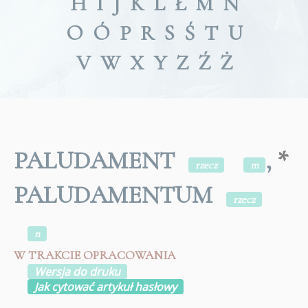
H
I
J
K
L
Ł
M
N
O
Ó
P
R
S
Ś
T
U
V
W
X
Y
Z
Ź
Ż
PALUDAMENT
,
*
rzecz
m
PALUDAMENTUM
rzecz
n
W TRAKCIE OPRACOWANIA
Wersja do druku
Jak cytować artykuł hasłowy