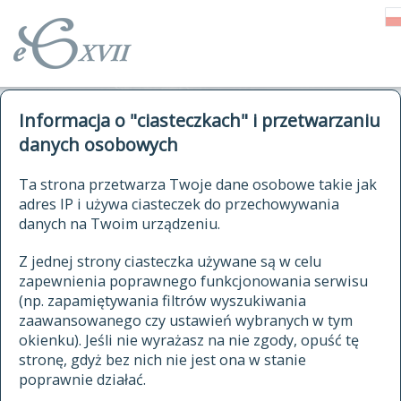
o Słowniku
Informacja o "ciasteczkach" i przetwarzaniu
autorzy Słownika
kwerendy
danych osobowych
jak cytować Słownik
historia
ELEKTRONICZNY SŁOWNIK
Ta strona przetwarza Twoje dane osobowe takie jak
publikacje
adres IP i używa ciasteczek do przechowywania
JĘZYKA POLSKIEGO
źródła
danych na Twoim urządzeniu.
XVII I XVIII WIEKU
autorzy tekstów źródłowych
Z jednej strony ciasteczka używane są w celu
zapewnienia poprawnego funkcjonowania serwisu
zasady opracowania
(np. zapamiętywania filtrów wyszukiwania
statystyki
zaawansowanego czy ustawień wybranych w tym
znajdź hasła
okienku). Jeśli nie wyrażasz na nie zgody, opuść tę
najnowsze hasła
stronę, gdyż bez nich nie jest ona w stanie
poprawnie działać.
zaczynające się od
ostatnio zmodyfikowane hasła