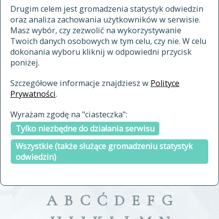
materiały archiwalne
Drugim celem jest gromadzenia statystyk odwiedzin
oraz analiza zachowania użytkowników w serwisie.
cytowanie
Masz wybór, czy zezwolić na wykorzystywanie
kontakt
Twoich danych osobowych w tym celu, czy nie. W celu
dokonania wyboru kliknij w odpowiedni przycisk
poniżej.
Szczegółowe informacje znajdziesz w
Polityce
Prywatności
.
przeszukaj także hasła w
Wyrażam zgodę na "ciasteczka":
indeksie
Tylko niezbędne do działania serwisu
a fronte
a tergo
Wszystkie (także służące gromadzeniu statystyk
odwiedzin)
A
B
C
Ć
D
E
F
G