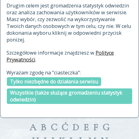
materiały archiwalne
Drugim celem jest gromadzenia statystyk odwiedzin
oraz analiza zachowania użytkowników w serwisie.
cytowanie
Masz wybór, czy zezwolić na wykorzystywanie
kontakt
Twoich danych osobowych w tym celu, czy nie. W celu
dokonania wyboru kliknij w odpowiedni przycisk
poniżej.
Szczegółowe informacje znajdziesz w
Polityce
Prywatności
.
przeszukaj także hasła w
Wyrażam zgodę na "ciasteczka":
indeksie
Tylko niezbędne do działania serwisu
a fronte
a tergo
Wszystkie (także służące gromadzeniu statystyk
odwiedzin)
A
B
C
Ć
D
E
F
G