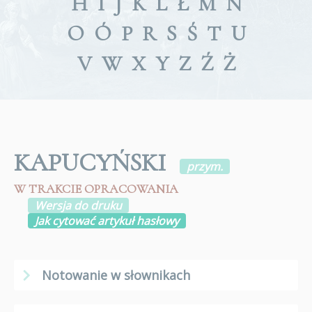
H
I
J
K
L
Ł
M
N
O
Ó
P
R
S
Ś
T
U
V
W
X
Y
Z
Ź
Ż
KAPUCYŃSKI
przym.
W TRAKCIE OPRACOWANIA
Wersja do druku
Jak cytować artykuł hasłowy
Notowanie w słownikach