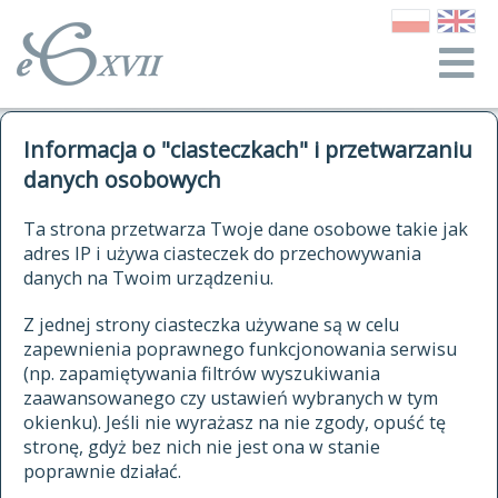
o Słowniku
Informacja o "ciasteczkach" i przetwarzaniu
autorzy Słownika
kwerendy
danych osobowych
jak cytować Słownik
historia
ELEKTRONICZNY SŁOWNIK
Ta strona przetwarza Twoje dane osobowe takie jak
publikacje
adres IP i używa ciasteczek do przechowywania
JĘZYKA POLSKIEGO
źródła
danych na Twoim urządzeniu.
XVII I XVIII WIEKU
autorzy tekstów źródłowych
Z jednej strony ciasteczka używane są w celu
zapewnienia poprawnego funkcjonowania serwisu
zasady opracowania
(np. zapamiętywania filtrów wyszukiwania
statystyki
zaawansowanego czy ustawień wybranych w tym
znajdź hasła
okienku). Jeśli nie wyrażasz na nie zgody, opuść tę
najnowsze hasła
stronę, gdyż bez nich nie jest ona w stanie
poprawnie działać.
zaczynające się od
ostatnio zmodyfikowane hasła