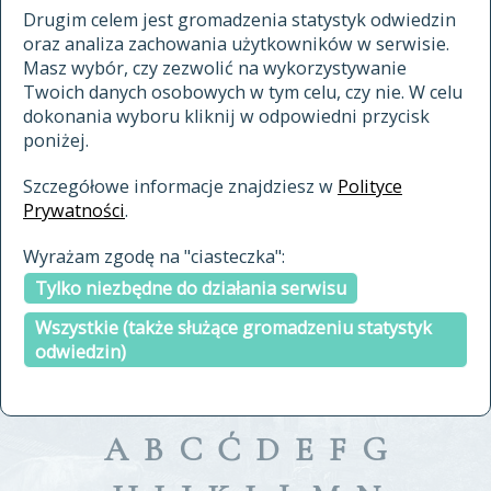
materiały archiwalne
Drugim celem jest gromadzenia statystyk odwiedzin
oraz analiza zachowania użytkowników w serwisie.
cytowanie
Masz wybór, czy zezwolić na wykorzystywanie
kontakt
Twoich danych osobowych w tym celu, czy nie. W celu
dokonania wyboru kliknij w odpowiedni przycisk
poniżej.
Szczegółowe informacje znajdziesz w
Polityce
Prywatności
.
przeszukaj także hasła w
Wyrażam zgodę na "ciasteczka":
indeksie
Tylko niezbędne do działania serwisu
a fronte
a tergo
Wszystkie (także służące gromadzeniu statystyk
odwiedzin)
A
B
C
Ć
D
E
F
G