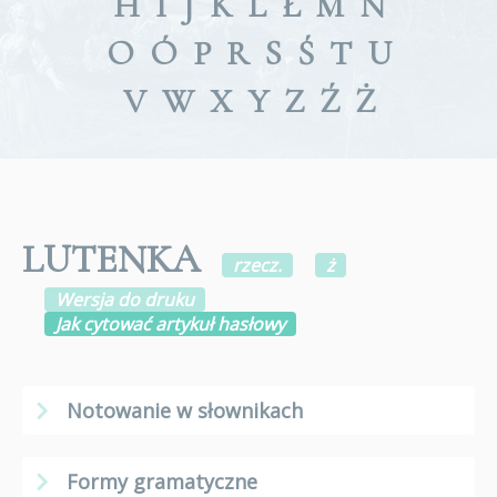
H
I
J
K
L
Ł
M
N
O
Ó
P
R
S
Ś
T
U
V
W
X
Y
Z
Ź
Ż
LUTENKA
rzecz.
ż
Wersja do druku
Jak cytować artykuł hasłowy
Notowanie w słownikach
Formy gramatyczne