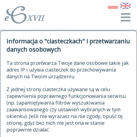
o Słowniku
Informacja o "ciasteczkach" i przetwarzaniu
autorzy Słownika
kwerendy
danych osobowych
jak cytować Słownik
historia
ELEKTRONICZNY SŁOWNIK
Ta strona przetwarza Twoje dane osobowe takie jak
publikacje
adres IP i używa ciasteczek do przechowywania
JĘZYKA POLSKIEGO
źródła
danych na Twoim urządzeniu.
XVII I XVIII WIEKU
autorzy tekstów źródłowych
Z jednej strony ciasteczka używane są w celu
zapewnienia poprawnego funkcjonowania serwisu
zasady opracowania
(np. zapamiętywania filtrów wyszukiwania
statystyki
zaawansowanego czy ustawień wybranych w tym
znajdź hasła
okienku). Jeśli nie wyrażasz na nie zgody, opuść tę
najnowsze hasła
stronę, gdyż bez nich nie jest ona w stanie
poprawnie działać.
zaczynające się od
ostatnio zmodyfikowane hasła