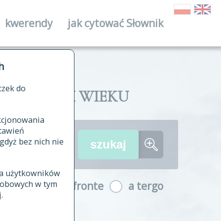
kwerendy
jak cytować Słownik
ika
h
czek do
II I XVIII WIEKU
nkcjonowania
ów źródłowych
tawień
wania
gdyż bez nich nie
ia użytkowników
ła
osobowych w tym
a fronte
a tergo
yfikowane
.