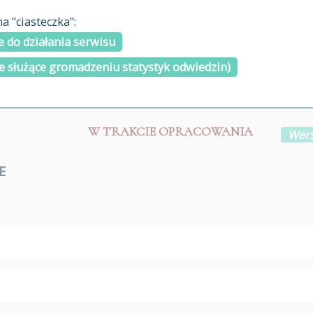
materiały arch
 "ciasteczka":
H
I
J
K
L
Ł
M
N
O
Ó
P
cytowanie
R
S
Ś
 do działania serwisu
kontakt
e służące gromadzeniu statystyk odwiedzin)
W TRAKCIE OPRACOWANIA
Wers
E