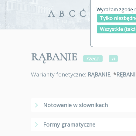
Wyrażam zgodę na
A
B
C
Ć
D
E
F
G
Tylko niezbędne
Wszystkie (takż
RĄBANIE
rzecz.
n
Warianty fonetyczne:
RĄBANIE
,
*
RĘBANI
Notowanie w słownikach
Formy gramatyczne