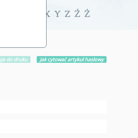
iwalne
T
U
V
W
X
Y
Z
Ź
Ż
ja do druku
Jak cytować artykuł hasłowy