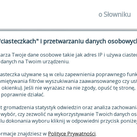
o Słowniku
autorzy Słown
"ciasteczkach" i przetwarzaniu danych osobowyc
historia
arza Twoje dane osobowe takie jak adres IP i używa ciaste
publikacje
ŁOWNIK JĘZYKA POLSKIEGO XV
danych na Twoim urządzeniu.
źródła
 ciasteczka używane są w celu zapewnienia poprawnego fu
autorzy tekst
pamiętywania filtrów wyszukiwania zaawansowanego czy us
zasady opraco
kienku). Jeśli nie wyrażasz na nie zgody, opuść tę stronę, 
 poprawnie działać.
statystyki
st gromadzenia statystyk odwiedzin oraz analiza zachowan
najnowsze has
z wybór, czy zezwolić na wykorzystywanie Twoich danych 
eksie
ostatnio zmod
celu dokonania wyboru kliknij w odpowiedni przycisk poniżej
hasła
ormacje znajdziesz w
Polityce Prywatności
.