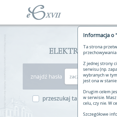
Informacja o 
Ta strona przetw
ELEKTRONICZNY S
przechowywania 
Z jednej strony
serwisu (np. za
wybranych w tym o
znajdź hasła
zaczynające się od
jest ona w stanie
Drugim celem je
w serwisie. Mas
przeszukaj także hasła w ind
celu, czy nie. W 
Szczegółowe inf