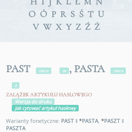
H
I
J
K
L
Ł
M
N
O
Ó
P
R
S
Ś
T
U
V
W
X
Y
Z
Ź
Ż
PAST
, PASTA
rzecz
m
rzecz
ż
ZALĄŻEK ARTYKUŁU HASŁOWEGO
Wersja do druku
Jak cytować artykuł hasłowy
Warianty fonetyczne:
PAST
ǁ
*
PASTA
,
*
PASZT
ǁ
PASZTA