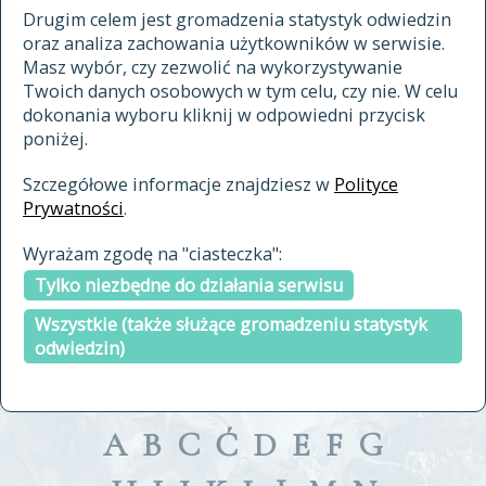
materiały archiwalne
Drugim celem jest gromadzenia statystyk odwiedzin
oraz analiza zachowania użytkowników w serwisie.
cytowanie
Masz wybór, czy zezwolić na wykorzystywanie
kontakt
Twoich danych osobowych w tym celu, czy nie. W celu
dokonania wyboru kliknij w odpowiedni przycisk
poniżej.
Szczegółowe informacje znajdziesz w
Polityce
Prywatności
.
przeszukaj także hasła w
Wyrażam zgodę na "ciasteczka":
indeksie
Tylko niezbędne do działania serwisu
a fronte
a tergo
Wszystkie (także służące gromadzeniu statystyk
odwiedzin)
A
B
C
Ć
D
E
F
G