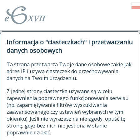
o Słowniku
Informacja o "ciasteczkach" i przetwarzaniu
autorzy Słownika
kwerendy
danych osobowych
jak cytować Słownik
historia
ELEKTRONICZNY SŁOWNIK
Ta strona przetwarza Twoje dane osobowe takie jak
publikacje
adres IP i używa ciasteczek do przechowywania
JĘZYKA POLSKIEGO
źródła
danych na Twoim urządzeniu.
XVII I XVIII WIEKU
autorzy tekstów źródłowych
Z jednej strony ciasteczka używane są w celu
zapewnienia poprawnego funkcjonowania serwisu
zasady opracowania
(np. zapamiętywania filtrów wyszukiwania
statystyki
zaawansowanego czy ustawień wybranych w tym
znajdź hasła
okienku). Jeśli nie wyrażasz na nie zgody, opuść tę
najnowsze hasła
stronę, gdyż bez nich nie jest ona w stanie
poprawnie działać.
zaczynające się od
ostatnio zmodyfikowane hasła