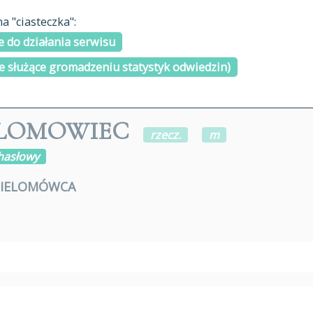
materiały arch
 "ciasteczka":
H
I
J
K
L
Ł
M
N
O
Ó
P
cytowanie
R
S
Ś
 do działania serwisu
kontakt
e służące gromadzeniu statystyk odwiedzin)
ELOMOWIEC
rzecz.
m
 hasłowy
IELOMÓWCA