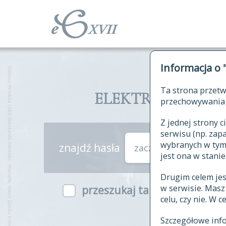
Informacja o 
Ta strona przetw
ELEKTRONICZNY S
przechowywania 
Z jednej strony
serwisu (np. za
wybranych w tym o
znajdź hasła
zaczynające się od
jest ona w stanie
Drugim celem je
w serwisie. Mas
przeszukaj także hasła w ind
celu, czy nie. W 
Szczegółowe inf