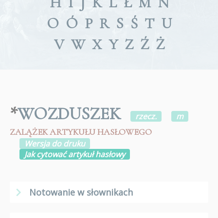
H
I
J
K
L
Ł
M
N
O
Ó
P
R
S
Ś
T
U
V
W
X
Y
Z
Ź
Ż
*
WOZDUSZEK
rzecz.
m
ZALĄŻEK ARTYKUŁU HASŁOWEGO
Wersja do druku
Jak cytować artykuł hasłowy
Notowanie w słownikach