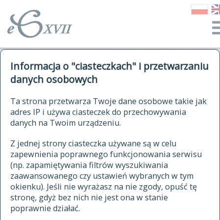
o Słowniku
Informacja o "ciasteczkach" i przetwarzaniu
autorzy Słownika
kwerendy
danych osobowych
jak cytować Słownik
historia
ELEKTRONICZNY SŁOWNIK
Ta strona przetwarza Twoje dane osobowe takie jak
publikacje
adres IP i używa ciasteczek do przechowywania
JĘZYKA POLSKIEGO
źródła
danych na Twoim urządzeniu.
XVII I XVIII WIEKU
autorzy tekstów źródłowych
Z jednej strony ciasteczka używane są w celu
zapewnienia poprawnego funkcjonowania serwisu
zasady opracowania
(np. zapamiętywania filtrów wyszukiwania
statystyki
zaawansowanego czy ustawień wybranych w tym
znajdź hasła
okienku). Jeśli nie wyrażasz na nie zgody, opuść tę
najnowsze hasła
stronę, gdyż bez nich nie jest ona w stanie
poprawnie działać.
zaczynające się od
ostatnio zmodyfikowane hasła