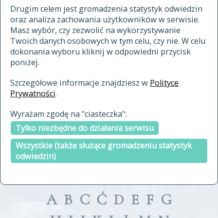
materiały archiwalne
Drugim celem jest gromadzenia statystyk odwiedzin
oraz analiza zachowania użytkowników w serwisie.
cytowanie
Masz wybór, czy zezwolić na wykorzystywanie
kontakt
Twoich danych osobowych w tym celu, czy nie. W celu
dokonania wyboru kliknij w odpowiedni przycisk
poniżej.
Szczegółowe informacje znajdziesz w
Polityce
Prywatności
.
przeszukaj także hasła w
Wyrażam zgodę na "ciasteczka":
indeksie
Tylko niezbędne do działania serwisu
a fronte
a tergo
Wszystkie (także służące gromadzeniu statystyk
odwiedzin)
A
B
C
Ć
D
E
F
G