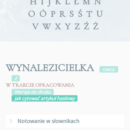
H
I
J
K
L
Ł
M
N
O
Ó
P
R
S
Ś
T
U
V
W
X
Y
Z
Ź
Ż
WYNALEZICIELKA
rzecz.
ż
W TRAKCIE OPRACOWANIA
Wersja do druku
Jak cytować artykuł hasłowy
Notowanie w słownikach