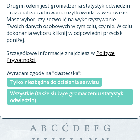
materiały archiwalne
Drugim celem jest gromadzenia statystyk odwiedzin
oraz analiza zachowania użytkowników w serwisie.
cytowanie
Masz wybór, czy zezwolić na wykorzystywanie
kontakt
Twoich danych osobowych w tym celu, czy nie. W celu
dokonania wyboru kliknij w odpowiedni przycisk
poniżej.
Szczegółowe informacje znajdziesz w
Polityce
Prywatności
.
przeszukaj także hasła w
Wyrażam zgodę na "ciasteczka":
indeksie
Tylko niezbędne do działania serwisu
a fronte
a tergo
Wszystkie (także służące gromadzeniu statystyk
odwiedzin)
A
B
C
Ć
D
E
F
G