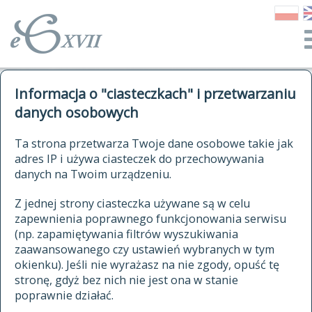
o Słowniku
Informacja o "ciasteczkach" i przetwarzaniu
autorzy Słownika
kwerendy
danych osobowych
jak cytować Słownik
historia
ELEKTRONICZNY SŁOWNIK
Ta strona przetwarza Twoje dane osobowe takie jak
publikacje
adres IP i używa ciasteczek do przechowywania
JĘZYKA POLSKIEGO
źródła
danych na Twoim urządzeniu.
XVII I XVIII WIEKU
autorzy tekstów źródłowych
Z jednej strony ciasteczka używane są w celu
zapewnienia poprawnego funkcjonowania serwisu
zasady opracowania
(np. zapamiętywania filtrów wyszukiwania
statystyki
zaawansowanego czy ustawień wybranych w tym
znajdź hasła
okienku). Jeśli nie wyrażasz na nie zgody, opuść tę
najnowsze hasła
stronę, gdyż bez nich nie jest ona w stanie
poprawnie działać.
zaczynające się od
ostatnio zmodyfikowane hasła