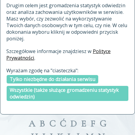
materiały archiwalne
Drugim celem jest gromadzenia statystyk odwiedzin
oraz analiza zachowania użytkowników w serwisie.
cytowanie
Masz wybór, czy zezwolić na wykorzystywanie
kontakt
Twoich danych osobowych w tym celu, czy nie. W celu
dokonania wyboru kliknij w odpowiedni przycisk
poniżej.
Szczegółowe informacje znajdziesz w
Polityce
Prywatności
.
przeszukaj także hasła w
Wyrażam zgodę na "ciasteczka":
indeksie
Tylko niezbędne do działania serwisu
a fronte
a tergo
Wszystkie (także służące gromadzeniu statystyk
odwiedzin)
A
B
C
Ć
D
E
F
G