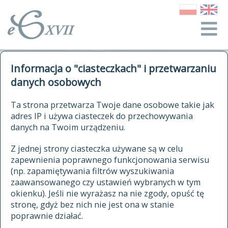
o Słowniku
Informacja o "ciasteczkach" i przetwarzaniu
autorzy Słownika
kwerendy
danych osobowych
jak cytować Słownik
historia
ELEKTRONICZNY SŁOWNIK
Ta strona przetwarza Twoje dane osobowe takie jak
publikacje
adres IP i używa ciasteczek do przechowywania
JĘZYKA POLSKIEGO
źródła
danych na Twoim urządzeniu.
XVII I XVIII WIEKU
autorzy tekstów źródłowych
Z jednej strony ciasteczka używane są w celu
zapewnienia poprawnego funkcjonowania serwisu
zasady opracowania
(np. zapamiętywania filtrów wyszukiwania
statystyki
zaawansowanego czy ustawień wybranych w tym
znajdź hasła
okienku). Jeśli nie wyrażasz na nie zgody, opuść tę
najnowsze hasła
stronę, gdyż bez nich nie jest ona w stanie
poprawnie działać.
zaczynające się od
ostatnio zmodyfikowane hasła