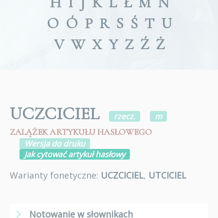
H
I
J
K
L
Ł
M
N
O
Ó
P
R
S
Ś
T
U
V
W
X
Y
Z
Ź
Ż
UCZCICIEL
rzecz.
m
ZALĄŻEK ARTYKUŁU HASŁOWEGO
Wersja do druku
Jak cytować artykuł hasłowy
Warianty fonetyczne:
UCZCICIEL
,
UTCICIEL
Notowanie w słownikach