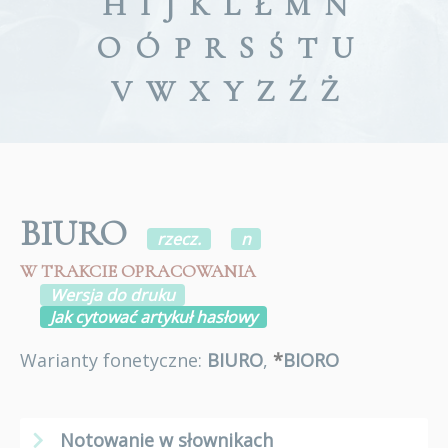
H
I
J
K
L
Ł
M
N
O
Ó
P
R
S
Ś
T
U
V
W
X
Y
Z
Ź
Ż
BIURO
rzecz.
n
W TRAKCIE OPRACOWANIA
Wersja do druku
Jak cytować artykuł hasłowy
Warianty fonetyczne:
BIURO
,
*
BIORO
Notowanie w słownikach