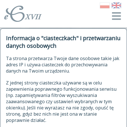
o Słowniku
Informacja o "ciasteczkach" i przetwarzaniu
autorzy Słownika
kwerendy
danych osobowych
jak cytować Słownik
historia
ELEKTRONICZNY SŁOWNIK
Ta strona przetwarza Twoje dane osobowe takie jak
publikacje
adres IP i używa ciasteczek do przechowywania
JĘZYKA POLSKIEGO
źródła
danych na Twoim urządzeniu.
XVII I XVIII WIEKU
autorzy tekstów źródłowych
Z jednej strony ciasteczka używane są w celu
zapewnienia poprawnego funkcjonowania serwisu
zasady opracowania
(np. zapamiętywania filtrów wyszukiwania
statystyki
zaawansowanego czy ustawień wybranych w tym
znajdź hasła
okienku). Jeśli nie wyrażasz na nie zgody, opuść tę
najnowsze hasła
stronę, gdyż bez nich nie jest ona w stanie
poprawnie działać.
zaczynające się od
ostatnio zmodyfikowane hasła