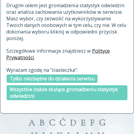
materiały archiwalne
Drugim celem jest gromadzenia statystyk odwiedzin
oraz analiza zachowania użytkowników w serwisie.
cytowanie
Masz wybór, czy zezwolić na wykorzystywanie
kontakt
Twoich danych osobowych w tym celu, czy nie. W celu
dokonania wyboru kliknij w odpowiedni przycisk
poniżej.
Szczegółowe informacje znajdziesz w
Polityce
Prywatności
.
przeszukaj także hasła w
Wyrażam zgodę na "ciasteczka":
indeksie
Tylko niezbędne do działania serwisu
a fronte
a tergo
Wszystkie (także służące gromadzeniu statystyk
odwiedzin)
A
B
C
Ć
D
E
F
G